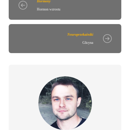
Hormony
Hormon wzrostu
Neuroprzekaźniki
Glicyna