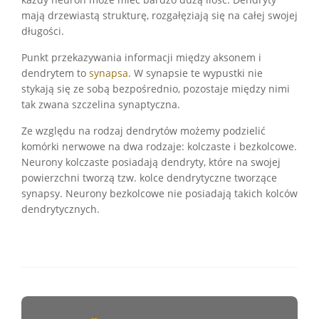
każdy neuron może mieć bardzo dużą ilość. Dendryty
mają drzewiastą strukturę, rozgałęziają się na całej swojej
długości.
Punkt przekazywania informacji między aksonem i
dendrytem to
synapsa
. W synapsie te wypustki nie
stykają się ze sobą bezpośrednio, pozostaje między nimi
tak zwana szczelina synaptyczna.
Ze względu na rodzaj dendrytów możemy podzielić
komórki nerwowe na dwa rodzaje: kolczaste i bezkolcowe.
Neurony kolczaste posiadają dendryty, które na swojej
powierzchni tworzą tzw. kolce dendrytyczne tworzące
synapsy. Neurony bezkolcowe nie posiadają takich kolców
dendrytycznych.