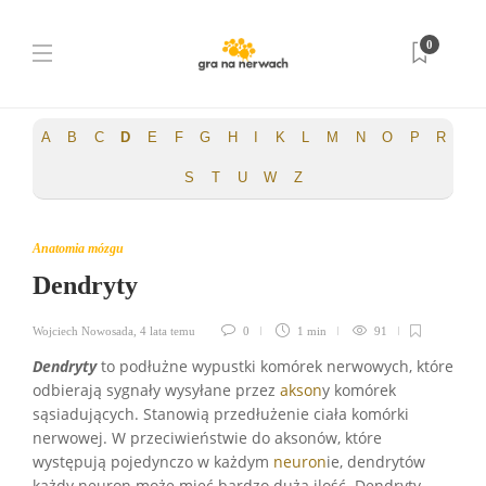
0
Strona główna
Słownik pojęć
Dendryty
A
B
C
D
E
F
G
H
I
K
L
M
N
O
P
R
S
T
U
W
Z
Anatomia mózgu
Dendryty
Wojciech Nowosada
,
4 lata temu
0
1 min
91
Dendryty
to podłużne wypustki komórek nerwowych, które
odbierają sygnały wysyłane przez
akson
y komórek
sąsiadujących. Stanowią przedłużenie ciała komórki
nerwowej. W przeciwieństwie do aksonów, które
występują pojedynczo w każdym
neuron
ie, dendrytów