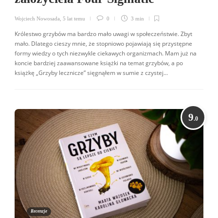
Wojciech Nowosada
,
5 lat temu
0
3 min
Królestwo grzybów ma bardzo mało uwagi w społeczeństwie. Zbyt
mało. Dlatego cieszy mnie, że stopniowo pojawiają się przystępne
formy wiedzy o tych niezwykle ciekawych organizmach. Mam już na
koncie bardziej zaawansowane książki na temat grzybów, a po
książkę „Grzyby lecznicze” sięgnąłem w sumie z czystej...
9
.0
Recenzje