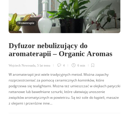
Aromaterapia
Dyfuzor nebulizujący do
aromaterapii – Organic Aromas
Wojciech Nowosada
,
5 lat temu
4
6 min
W aromaterapii jest wiele tradycyjnych metod. Można zapachy
rozprzestrzeniać za pomocą ceramicznych kominków, które
podgrzewa się tealightami. Można też umieszczać w olejkach patyczki
rattanowe lub bawełniane sznurki, które ułatwiają unoszenie
związków aromatycznych w powietrzu. Są też sole do kąpieli, masaże
z olejami i przeróżne inne...