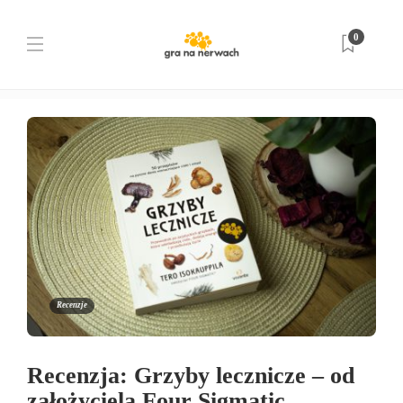
Kategoria:
Recenzje
0
Strona główna
Recenzje
Recenzje
Recenzja: Grzyby lecznicze – od
założyciela Four Sigmatic