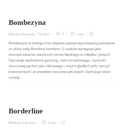
Bombezyna
Malwina Nowosada
,
7 lat temu
0
1 min
Bombezyna to biologicznie aktywny peptyd wyizolowany pierwotnie
ze skóry żaby Bombina bombina. U ssaków występuje jako
neuroprzekaźnik zakończeń nerwu błędnego w żołądku i jelitach.
Stymuluje wydzielanie gastryny, soku trzustkowego, czynność
skurczową pęcherzyka żółciowego i mięśni gładkich jelit, naczyń
krwionośnych i przewodów moczowo-płciowych. Stymuluje także
rozwój...
Borderline
Redakcja
,
5 lat temu
2 min