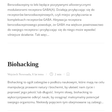
Benzodiazepiny to leki będące pozytywnymi allosterycznymi
modulatorami receptora GABA(A). Działają przyłączając się do
receptorów benzodiazepinowych, czyli miejsc przyłączania w
kompleksach receptorów GABA. Aktywacja receptora
benzodiazepinowego powoduje, że GABA ma większe powinowactwo
do swojego receptora i przyłączając się do niego może wywołać
silniejsze działanie. Tak więc...
Biohacking
Wojciech Nowosada
,
6 lat temu
2 min
Biohacking to ogół zabiegów o podłożu naukowym, które mają na celu
manipulację prawami natury i biochemii, by ułatwić nam życie i
poprawić jego jakość lub długość. Innymi słowy, biohacking to
wykorzystywanie odkryć nauki, by osiągnąć maksymalny potencjał
swojego organizmu. Niekiedy pojęciem tym obejmowane są zabiegi...