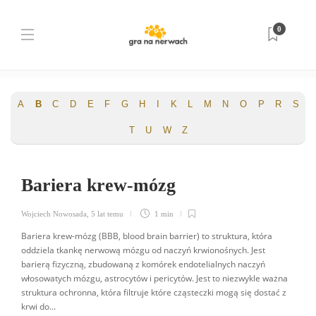
Słownik pojęć
0
Strona główna
Słownik pojęć
A
B
C
D
E
F
G
H
I
K
L
M
N
O
P
R
S
T
U
W
Z
Bariera krew-mózg
Wojciech Nowosada
,
5 lat temu
1 min
Bariera krew-mózg (BBB, blood brain barrier) to struktura, która
oddziela tkankę nerwową mózgu od naczyń krwionośnych. Jest
barierą fizyczną, zbudowaną z komórek endotelialnych naczyń
włosowatych mózgu, astrocytów i pericytów. Jest to niezwykle ważna
struktura ochronna, która filtruje które cząsteczki mogą się dostać z
krwi do...