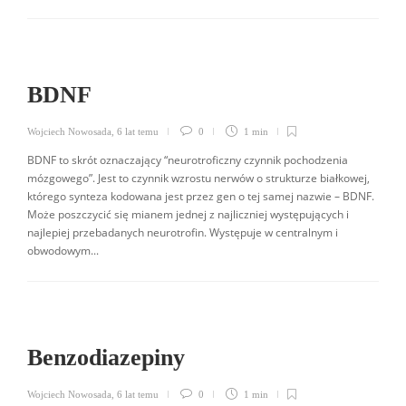
BDNF
Wojciech Nowosada
,
6 lat temu
0
1 min
BDNF to skrót oznaczający “neurotroficzny czynnik pochodzenia
mózgowego”. Jest to czynnik wzrostu nerwów o strukturze białkowej,
którego synteza kodowana jest przez gen o tej samej nazwie – BDNF.
Może poszczycić się mianem jednej z najliczniej występujących i
najlepiej przebadanych neurotrofin. Występuje w centralnym i
obwodowym...
Benzodiazepiny
Wojciech Nowosada
,
6 lat temu
0
1 min