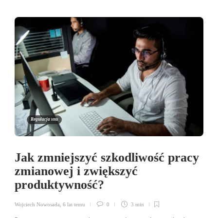
Regulacja snu
Jak zmniejszyć szkodliwość pracy
zmianowej i zwiększyć
produktywność?
Wojciech Nowosada
,
6 lat temu
0
3 min