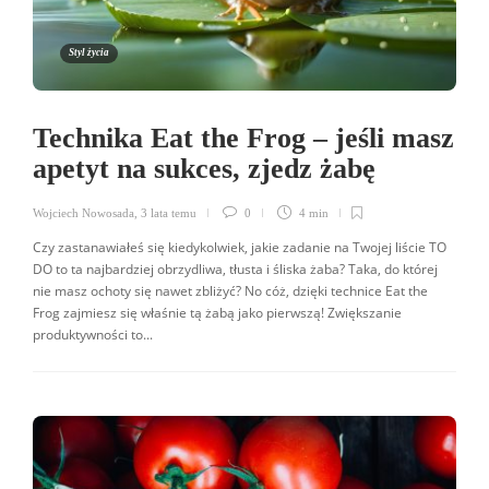
Styl życia
Technika Eat the Frog – jeśli masz
apetyt na sukces, zjedz żabę
Wojciech Nowosada
,
3 lata temu
0
4 min
Czy zastanawiałeś się kiedykolwiek, jakie zadanie na Twojej liście TO
DO to ta najbardziej obrzydliwa, tłusta i śliska żaba? Taka, do której
nie masz ochoty się nawet zbliżyć? No cóż, dzięki technice Eat the
Frog zajmiesz się właśnie tą żabą jako pierwszą! Zwiększanie
produktywności to...