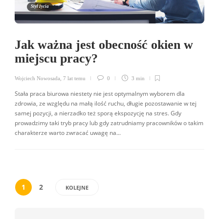
Styl życia
Jak ważna jest obecność okien w
miejscu pracy?
Wojciech Nowosada
,
7 lat temu
0
3 min
Stała praca biurowa niestety nie jest optymalnym wyborem dla
zdrowia, ze względu na małą ilość ruchu, długie pozostawanie w tej
samej pozycji, a nierzadko też sporą ekspozycję na stres. Gdy
prowadzimy taki tryb pracy lub gdy zatrudniamy pracowników o takim
charakterze warto zwracać uwagę na...
1
2
KOLEJNE