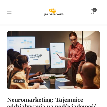
Tag:
praca
0
Strona główna
praca
Nowinki
Neuromarketing: Tajemnice
oddziaływania na podświadomość