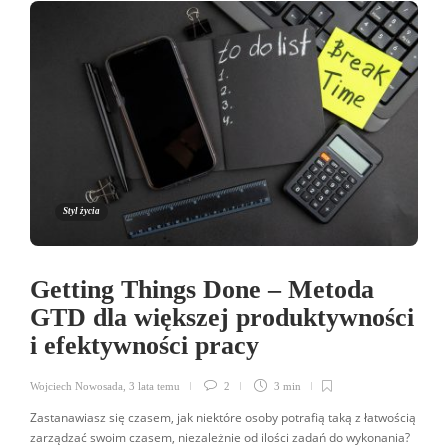
Styl życia
Getting Things Done – Metoda
GTD dla większej produktywności
i efektywności pracy
Wojciech Nowosada
,
3 lata temu
2
3 min
Zastanawiasz się czasem, jak niektóre osoby potrafią taką z łatwością
zarządzać swoim czasem, niezależnie od ilości zadań do wykonania?