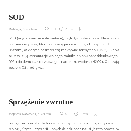
SOD
Redakcja
,
3 lata temu
0
2 min
SOD (ang. superoxide dismutase), czyli dysmutaza ponadtlenkowa to
rodzina enzymów, które stanowią pierwszą linię obrony przed
urazami, w których pośredniczą reaktywne formy tlenu (ROS). Białka
te katalizują dysmutację wolnego rodnika anionu ponadtlenkowego
(O2-) do tlenu cząsteczkowego i nadtlenku wodoru (H2O2). Obniżają
poziom O2-, który w...
Sprzężenie zwrotne
Wojciech Nowosada
,
3 lata temu
0
1 min
Sprzężenie zwrotne to fundamentalny mechanizm regulacyjny w
biologii, fizyce, inżynierii i innych dziedzinach nauki. Jest to proces, w