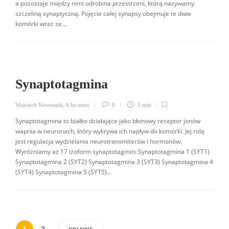
a pozostaje między nimi odrobina przestrzeni, którą nazywamy
szczeliną synaptyczną. Pojęcie całej synapsy obejmuje te dwie
komórki wraz ze...
Synaptotagmina
Wojciech Nowosada
,
6 lat temu
0
1 min
Synaptotagmina to białko działające jako błonowy receptor jonów
wapnia w neuronach, który wykrywa ich napływ do komórki. Jej rolą
jest regulacja wydzielania neurotransmiterów i hormonów.
Wyróżniamy aż 17 izoform synaptotagmin: Synaptotagmina 1 (SYT1)
Synaptotagmina 2 (SYT2) Synaptotagmina 3 (SYT3) Synaptotagmina 4
(SYT4) Synaptotagmina 5 (SYT5)...
1
2