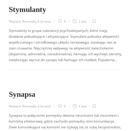
Stymulanty
Wojciech Nowosada
,
6 lat temu
0
2 min
Stymulanty to grupa substancji psychoaktywnych, które mają
działanie pobudzające i aktywizujące. Stymulant pobudza aktywność
współczulnego i ośrodkowego układu nerwowego, stawiając nas w
stan czuwania. Najczęściej wpływają na aktywność katecholamin
(dopamina, adrenalina, noradrenalina), hamując ich wychwyt zwrotny,
zwiększając wyrzut do synaps lub hamując ich rozkład. Popularna...
Synapsa
Wojciech Nowosada
,
6 lat temu
0
1 min
Synapsa to połączenie pomiędzy dwoma neuronami lub neuronem i
komórką efektorową, gdzie zachodzi pomiędzy nimi komunikacja.
Dwie komunikujące się komórki nie stykają się ze sobą bezpośrednio,