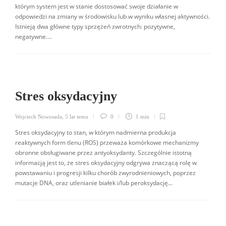
którym system jest w stanie dostosować swoje działanie w
odpowiedzi na zmiany w środowisku lub w wyniku własnej aktywności.
Istnieją dwa główne typy sprzężeń zwrotnych: pozytywne,
negatywne....
Stres oksydacyjny
Wojciech Nowosada
,
5 lat temu
0
1 min
Stres oksydacyjny to stan, w którym nadmierna produkcja
reaktywnych form tlenu (ROS) przeważa komórkowe mechanizmy
obronne obsługiwane przez antyoksydanty. Szczególnie istotną
informacją jest to, że stres oksydacyjny odgrywa znaczącą rolę w
powstawaniu i progresji kilku chorób zwyrodnieniowych, poprzez
mutacje DNA, oraz utlenianie białek i/lub peroksydację...