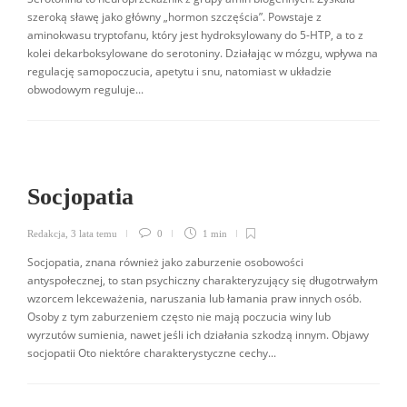
szeroką sławę jako główny „hormon szczęścia”. Powstaje z
aminokwasu tryptofanu, który jest hydroksylowany do 5-HTP, a to z
kolei dekarboksylowane do serotoniny. Działając w mózgu, wpływa na
regulację samopoczucia, apetytu i snu, natomiast w układzie
obwodowym reguluje...
Socjopatia
Redakcja
,
3 lata temu
0
1 min
Socjopatia, znana również jako zaburzenie osobowości
antyspołecznej, to stan psychiczny charakteryzujący się długotrwałym
wzorcem lekceważenia, naruszania lub łamania praw innych osób.
Osoby z tym zaburzeniem często nie mają poczucia winy lub
wyrzutów sumienia, nawet jeśli ich działania szkodzą innym. Objawy
socjopatii Oto niektóre charakterystyczne cechy...