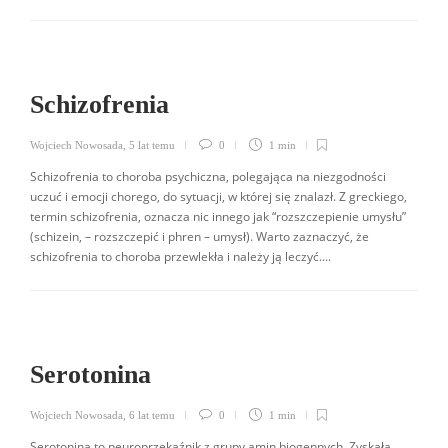
Schizofrenia
Wojciech Nowosada
,
5 lat temu
0
1 min
Schizofrenia to choroba psychiczna, polegająca na niezgodności
uczuć i emocji chorego, do sytuacji, w której się znalazł. Z greckiego,
termin schizofrenia, oznacza nic innego jak “rozszczepienie umysłu”
(schizein, – rozszczepić i phren – umysł). Warto zaznaczyć, że
schizofrenia to choroba przewlekła i należy ją leczyć....
Serotonina
Wojciech Nowosada
,
6 lat temu
0
1 min
Serotonina to neuroprzekaźnik z grupy amin biogennych. Zyskała