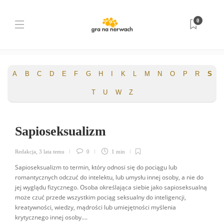
Słownik pojęć
0
Strona główna
Słownik pojęć
A
B
C
D
E
F
G
H
I
K
L
M
N
O
P
R
S
T
U
W
Z
Sapioseksualizm
Redakcja
,
3 lata temu
0
1 min
Sapioseksualizm to termin, który odnosi się do pociągu lub
romantycznych odczuć do intelektu, lub umysłu innej osoby, a nie do
jej wyglądu fizycznego. Osoba określająca siebie jako sapioseksualną
może czuć przede wszystkim pociąg seksualny do inteligencji,
kreatywności, wiedzy, mądrości lub umiejętności myślenia
krytycznego innej osoby....