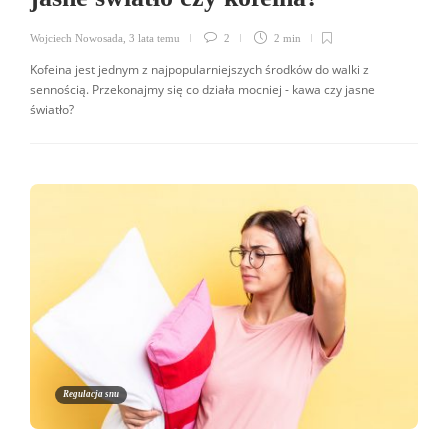
Wojciech Nowosada
,
3 lata temu
2
2 min
Kofeina jest jednym z najpopularniejszych środków do walki z
sennością. Przekonajmy się co działa mocniej - kawa czy jasne
światło?
Regulacja snu