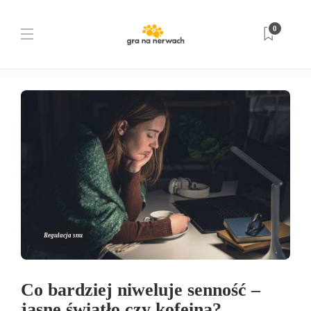
Tag:
cykl dobowy
0
Strona główna
cykl dobowy
Regulacja snu
Co bardziej niweluje senność –
jasne światło czy kofeina?