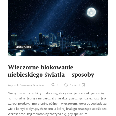
Regulacja snu
Wieczorne blokowanie
niebieskiego światła – sposoby
Wojciech Nowosada
,
6 lat temu
2
3 min
Naszym snem rządzi rytm dobowy, który steruje także aktywnością
hormonalną. Jedną z najbardziej charakterystycznych zależności jest
wzrost produkcji melatoniny późnym wieczorem, która odpowiada za
wiele korzyści płynących ze snu, a której brak go znacząco upośledza.
Wzrost produkcji melatoniny zaczyna się, gdy spektrum