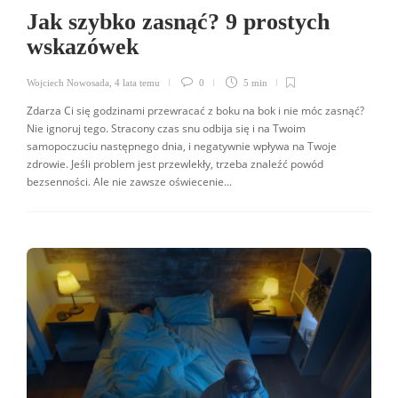
Jak szybko zasnąć? 9 prostych
wskazówek
Wojciech Nowosada
,
4 lata temu
0
5 min
Zdarza Ci się godzinami przewracać z boku na bok i nie móc zasnąć?
Nie ignoruj tego. Stracony czas snu odbija się i na Twoim
samopoczuciu następnego dnia, i negatywnie wpływa na Twoje
zdrowie. Jeśli problem jest przewlekły, trzeba znaleźć powód
bezsenności. Ale nie zawsze oświecenie...