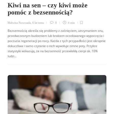
Kiwi na sen – czy kiwi może
pomóc z bezsennością?
Malwina Nowosada
,
6 lat temu
0
4 min
Bezsennością określa się problemy z zaśnięciem, utrzymaniem snu,
przedwczesnym budzeniem lub brakiem oczekiwanego wypoczęcia i
poczucia regeneracji po nocy. Każda z tych przypadłości jest okropnie
dokuczliwa i samo czytanie o nich wywołuje zimne poty. Przykre
statystyki wskazują, że na bezsenność przewlekłą cierpi ok. 10%
ludzi...