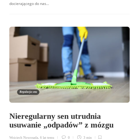
docierającego do nas...
Regulacja snu
Nieregularny sen utrudnia
usuwanie „odpadów” z mózgu
Wojciech Nowosada
,
6 lat temu
0
3 min