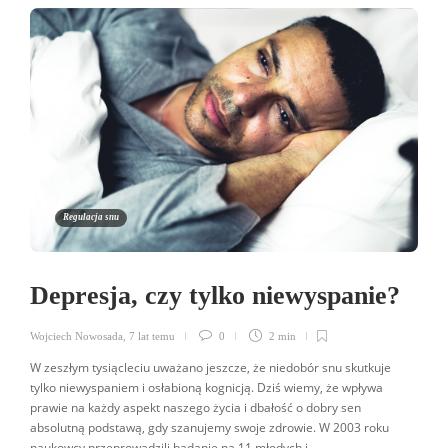
Regulacja snu
Depresja, czy tylko niewyspanie?
Wojciech Nowosada
,
7 lat temu
0
2 min
W zeszłym tysiącleciu uważano jeszcze, że niedobór snu skutkuje
tylko niewyspaniem i osłabioną kognicją. Dziś wiemy, że wpływa
prawie na każdy aspekt naszego życia i dbałość o dobry sen
absolutną podstawą, gdy szanujemy swoje zdrowie. W 2003 roku
naukowcy przeprowadzili badanie na 11 młodych i...