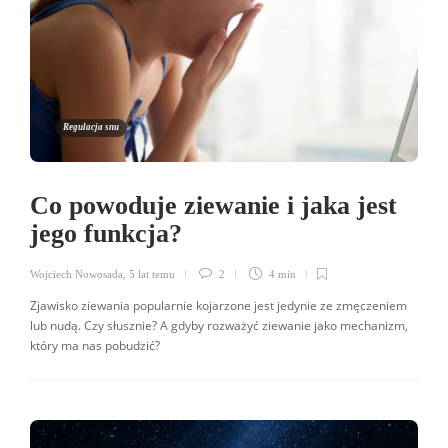
Regulacja snu
Co powoduje ziewanie i jaka jest
jego funkcja?
Wojciech Nowosada
,
5 lat temu
2
4 min
Zjawisko ziewania popularnie kojarzone jest jedynie ze zmęczeniem
lub nudą. Czy słusznie? A gdyby rozważyć ziewanie jako mechanizm,
który ma nas pobudzić?