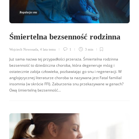
Regulacja snu
Śmiertelna bezsenność rodzinna
Wojciech Nowosada
,
4 lata temu
1
3 min
Już sama nazwa tej przypadłości przeraża. Śmiertelna rodzinna
bezsenność to dziedziczna choroba, która degeneruje mózg i
ostatecznie zabija człowieka, pozbawiając go snu i regeneracji. W
anglojęzycznej literaturze choroba ta nazywana jest Fatal familial
insomnia (w skrócie FFI). Zaburzenia snu przekazywane w genach?
Ową śmiertelną bezsenność...