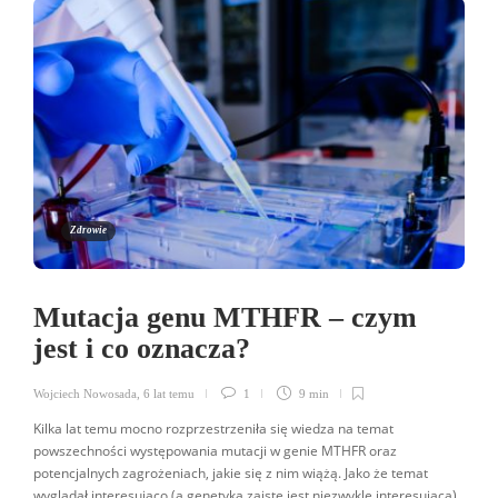
Zdrowie
Mutacja genu MTHFR – czym
jest i co oznacza?
Wojciech Nowosada
,
6 lat temu
1
9 min
Kilka lat temu mocno rozprzestrzeniła się wiedza na temat
powszechności występowania mutacji w genie MTHFR oraz
potencjalnych zagrożeniach, jakie się z nim wiążą. Jako że temat
wyglądał interesująco (a genetyka zaiste jest niezwykle interesująca),