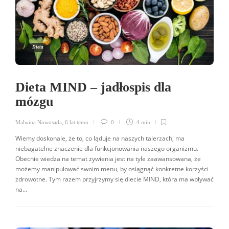
Dieta
Dieta MIND – jadłospis dla
mózgu
Malwina Nowosada
,
6 lat temu
0
4 min
Wiemy doskonale, że to, co ląduje na naszych talerzach, ma
niebagatelne znaczenie dla funkcjonowania naszego organizmu.
Obecnie wiedza na temat żywienia jest na tyle zaawansowana, że
możemy manipulować swoim menu, by osiągnąć konkretne korzyści
zdrowotne. Tym razem przyjrzymy się diecie MIND, która ma wpływać
na...