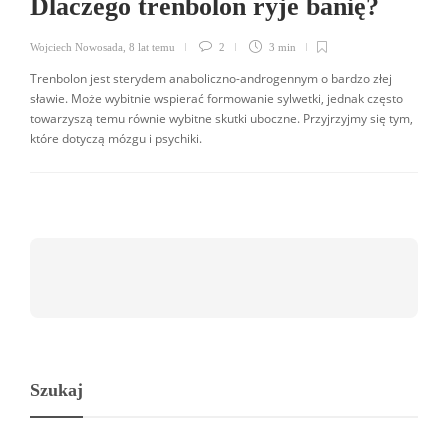
Dlaczego trenbolon ryje banię?
Wojciech Nowosada
,
8 lat temu
2
3 min
Trenbolon jest sterydem anaboliczno-androgennym o bardzo złej
sławie. Może wybitnie wspierać formowanie sylwetki, jednak często
towarzyszą temu równie wybitne skutki uboczne. Przyjrzyjmy się tym,
które dotyczą mózgu i psychiki.
Szukaj