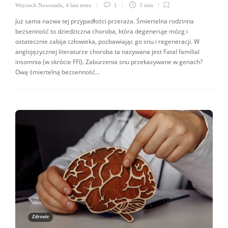
Wojciech Nowosada
,
4 lata temu
1
3 min
Już sama nazwa tej przypadłości przeraża. Śmiertelna rodzinna
bezsenność to dziedziczna choroba, która degeneruje mózg i
ostatecznie zabija człowieka, pozbawiając go snu i regeneracji. W
anglojęzycznej literaturze choroba ta nazywana jest Fatal familial
insomnia (w skrócie FFI). Zaburzenia snu przekazywane w genach?
Ową śmiertelną bezsenność...
Zdrowie