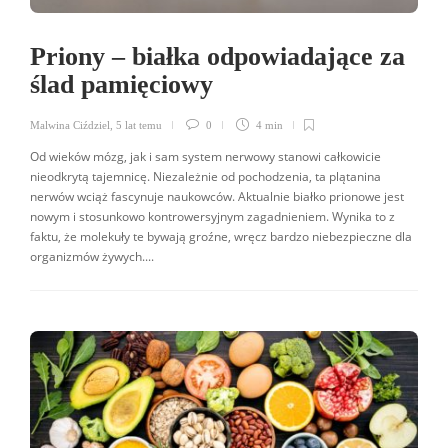
Priony – białka odpowiadające za
ślad pamięciowy
Malwina Ciździel
,
5 lat temu
0
4 min
Od wieków mózg, jak i sam system nerwowy stanowi całkowicie
nieodkrytą tajemnicę. Niezależnie od pochodzenia, ta plątanina
nerwów wciąż fascynuje naukowców. Aktualnie białko prionowe jest
nowym i stosunkowo kontrowersyjnym zagadnieniem. Wynika to z
faktu, że molekuły te bywają groźne, wręcz bardzo niebezpieczne dla
organizmów żywych....