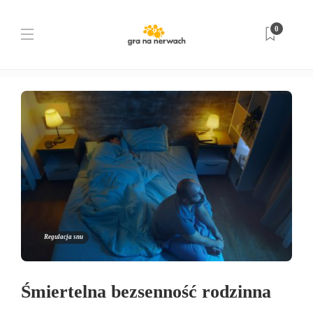
Tag:
neurodegeneracja
0
Strona główna
neurodegeneracja
Regulacja snu
Śmiertelna bezsenność rodzinna