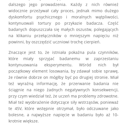
dalszego jego prowadzenia. Każdy z nich również
widocznie przeżywał cały proces, jednak mimo dużego
dyskomfortu psychicznego i moralnych wątpliwości,
kontynuowali tortury po przykazie badacza. Część
badanych dopuszczała się małych oszustw, polegających
na klikaniu przełączników o mniejszym napięciu niż
powinni, by oszczędzić uczniowi trochę cierpień.
Znaczące jest to, że istniała pokaźna pula czynników,
które miały sprzyjać badanemu w zaprzestaniu
kontynuowania eksperymentu. Wśród nich był
początkowy element losowania, by zdawał sobie sprawę,
że równie dobrze on mógłby być po drugiej stronie. Miał
też wyraźną informację, że przerwanie badania nie
ściągnie na niego żadnych negatywnych konsekwencji,
przy czym wiedział też, że uczeń ma problemy zdrowotne.
Miał też wyobrażenie dotyczące siły wstrząsów, ponieważ
te 45V, które wstępnie otrzymał, było odczuwane jako
bolesne, a najwyższe napięcie w badaniu było aż 10-
krotnie większe.