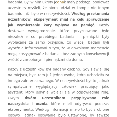
badania. Był w nim ukryty je
dna
k mały podstęp, ponieważ
uczestnicy myśleli, że biorą udział w kompletnie innym
badaniu, niż było w rzeczywistości.
Według przekonania
uczestników, eksperyment miał na celu sprawdzenie
jak wymierzanie kary wpływa na pamięć.
Każdy
dostawał wynagrodzenie, które przyznawane było
niezależnie od przebiegu badania – pieniążki były
wypłacane za samo przyjście. Co więcej, badani byli
wyraźnie informowani o tym, że w dowolnym momencie
mogą zrezygnować z badania i bez żadnych konsekwencji
wrócić z zarobionymi pieniędzmi do domu.
Każdy z uczestników był badany osobno. Gdy zjawiał się
na miejscu, była tam już jedna osoba, która uchodziła za
innego zainteresowanego. W rzeczywistości był to jednak
sympatycznie wyglądający człowiek pracujący jako
asystent, który jedynie wcielał się w odpowiednią rolę.
Owym
dwóm uczestnikom przypisywano role
nauczyciela i ucznia
, które mieli odgrywać podczas
eksperymentu. Według informacji miało to być zrobione
losowo, jednak losowanie było ustawione, by zawsze