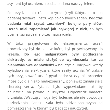
asystent był uczniem, a osoba badana nauczycielem.
Po przydzieleniu ról, nauczyciel (czyli faktyczna osoba
badana) dostawał instrukcje co do swoich zadań.
Podczas
badania miał czytać „uczniowi” kolejne pary słów.
Uczeń miał zapamiętać jak najwięcej z nich
, co było
później sprawdzane przez nauczyciela.
W toku przygotowań do eksperymentu, uczeń
prowadzony był do sali, w której był przywiązywany do
krzesła.
Do jego nadgarstków były podłączane
elektrody, co miało służyć do wymierzania kar za
nieprawidłowe odpowiedzi
– nauczyciel inicjował wtedy
wyładowania elektryczne, które raziły ucznia. W trakcie
tych przygotowań uczeń pytał badacza, czy taki proceder
może być dla niego niebezpieczny, ponieważ zmaga się z
chorobą serca. Pytanie było wypowiadane tak, by
nauczyciel na pewno je usłyszał. Odpowiedź badacza
brzmiała: „Wstrząsy mogą być bolesne, ale nie powodują
uszkodzenia tkanek”. Sala była oddzielona szybą od
pomieszczenia, w którym był badacz i nauczyciel.