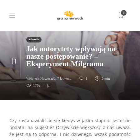
0
Zdrowie
Jak autorytety wpływają na
nasze postępowanie? –
Eksperyment Milgrama
Wojciech Nowosada
,
7 lat temu
1
5 min
1762
Czy zastanawialiście się kiedyś w jakim stopniu jesteście
podatni na sugestie? Oczywiście większość z nas uważa,
że jest na to odporna. I nic dziwnego, wszak podatność