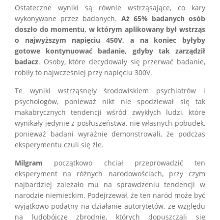
Ostateczne wyniki są równie wstrząsające, co kary
wykonywane przez badanych.
Aż 65% badanych osób
doszło do momentu, w którym aplikowany był wstrząs
o najwyższym napięciu 450V, a na koniec byłyby
gotowe kontynuować badanie, gdyby tak zarządził
badacz
. Osoby, które decydowały się przerwać badanie,
robiły to najwcześniej przy napięciu 300V.
Te wyniki wstrząsnęły środowiskiem psychiatrów i
psychologów, ponieważ nikt nie spodziewał się tak
makabrycznych tendencji wśród zwykłych ludzi, które
wynikały jedynie z posłuszeństwa, nie własnych pobudek,
ponieważ badani wyraźnie demonstrowali, że podczas
eksperymentu czuli się źle.
Milgram
początkowo chciał przeprowadzić ten
eksperyment na różnych narodowościach, przy czym
najbardziej zależało mu na sprawdzeniu tendencji w
narodzie niemieckim. Podejrzewał, że ten naród może być
wyjątkowo podatny na działanie autorytetów, ze względu
na ludobójcze zbrodnie, których dopuszczali się