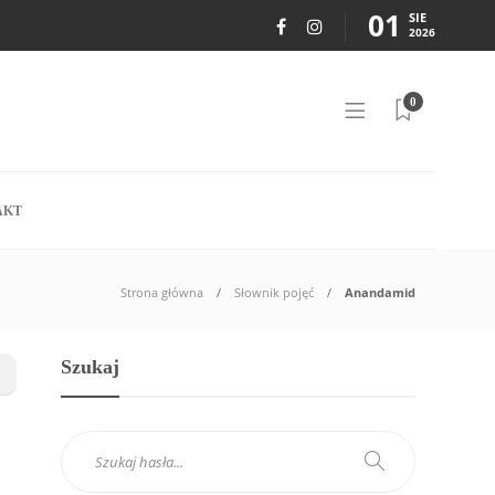
01
SIE
2026
0
AKT
Strona główna
Słownik pojęć
Anandamid
Szukaj