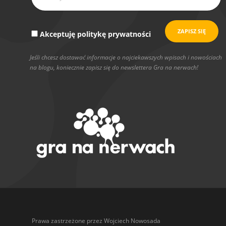
Akceptuję politykę prywatności
Jeśli chcesz dostawać informacje o najciekawszych wpisach i nowościach
na blogu, koniecznie zapisz się do newslettera Gra na nerwach!
Prawa zastrzeżone przez Wojciech Nowosada