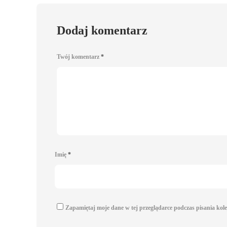
Dodaj komentarz
Twój komentarz
*
Imię
*
Zapamiętaj moje dane w tej przeglądarce podczas pisania kol