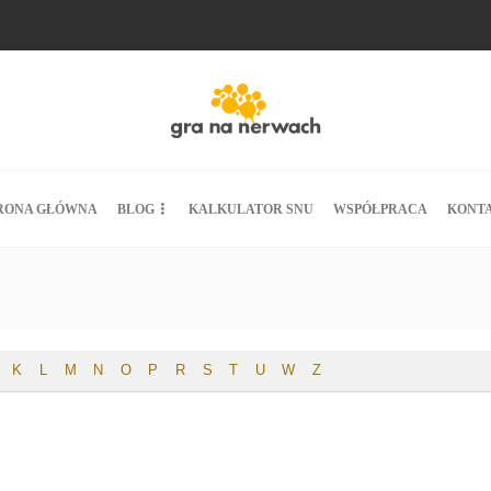
RONA GŁÓWNA
BLOG
KALKULATOR SNU
WSPÓŁPRACA
KONT
K
L
M
N
O
P
R
S
T
U
W
Z