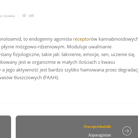
in
czytania
588
tanoloamid, to endogenny agonista
receptor
ów kannabinoidowych
u i płynie mózgowo-rdzeniowym. Moduluje uwalnianie
ny fizjologiczne, takie jak: łaknienie, emocje, sen, uczenie się,
ukowany jest w organizmie w małych ilościach z kwasu
 a jego aktywność jest bardzo szybko hamowana przez degradac
wasów tłuszczowych (FAAH).
Neuroprzekaźniki
Asparaginian