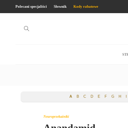
Polecani specjaliści
Słownik
Kody rabatowe
ST
A
B
C
D
E
F
G
H
I
Neuroprzekaźniki