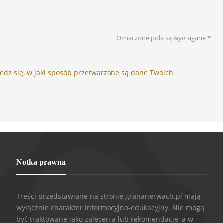
Oznaczone pola są wymagane
*
edz się, w jaki sposób przetwarzane są dane Twoich
Notka prawna
Treści przedstawiane na stronie grananerwach.pl mają
wyłącznie charakter informacyjno-edukacyjny. Nie mogą
być traktowane jako zalecenia lub rekomendacje, a w