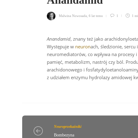
Anandamid
Malwina Nowosada
,
6 lat temu
1
1 m
Anandamid
, znany też jako arachidonyloe
Występuje w
neuron
ach, śledzionie, serc
neuromediatorów, co wpływa na procesy i sta
pamięć, metabolizm, nastrój czy ból. Prod
arachidonowego i fosfatydyloetanoloaminy
z udziałem enzymu hydrolazy amidowej k
Neuroprzekaźniki
Bombezyna