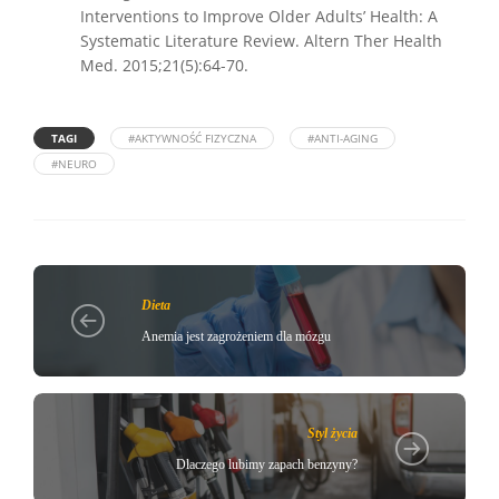
Interventions to Improve Older Adults’ Health: A
Systematic Literature Review. Altern Ther Health
Med. 2015;21(5):64-70.
TAGI
#AKTYWNOŚĆ FIZYCZNA
#ANTI-AGING
#NEURO
Dieta
Anemia jest zagrożeniem dla mózgu
Styl życia
Dlaczego lubimy zapach benzyny?