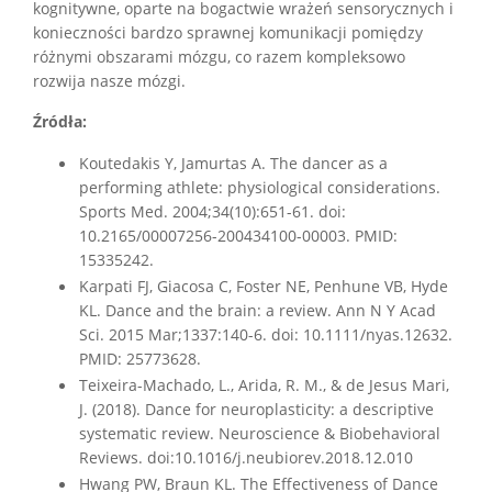
kognitywne, oparte na bogactwie wrażeń sensorycznych i
konieczności bardzo sprawnej komunikacji pomiędzy
różnymi obszarami mózgu, co razem kompleksowo
rozwija nasze mózgi.
Źródła:
Koutedakis Y, Jamurtas A. The dancer as a
performing athlete: physiological considerations.
Sports Med. 2004;34(10):651-61. doi:
10.2165/00007256-200434100-00003. PMID:
15335242.
Karpati FJ, Giacosa C, Foster NE, Penhune VB, Hyde
KL. Dance and the brain: a review. Ann N Y Acad
Sci. 2015 Mar;1337:140-6. doi: 10.1111/nyas.12632.
PMID: 25773628.
Teixeira-Machado, L., Arida, R. M., & de Jesus Mari,
J. (2018). Dance for neuroplasticity: a descriptive
systematic review. Neuroscience & Biobehavioral
Reviews. doi:10.1016/j.neubiorev.2018.12.010
Hwang PW, Braun KL. The Effectiveness of Dance