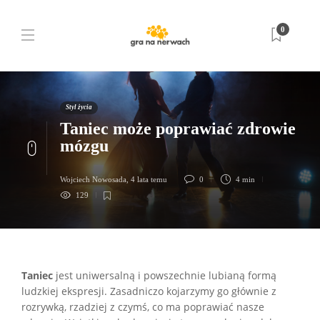
0
Styl życia
Taniec może poprawiać zdrowie
mózgu
Wojciech Nowosada
,
4 lata temu
0
4 min
129
Taniec
jest uniwersalną i powszechnie lubianą formą
ludzkiej ekspresji. Zasadniczo kojarzymy go głównie z
rozrywką, rzadziej z czymś, co ma poprawiać nasze