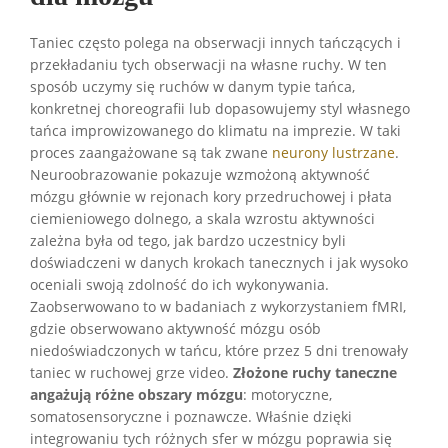
Taniec często polega na obserwacji innych tańczących i
przekładaniu tych obserwacji na własne ruchy. W ten
sposób uczymy się ruchów w danym typie tańca,
konkretnej choreografii lub dopasowujemy styl własnego
tańca improwizowanego do klimatu na imprezie. W taki
proces zaangażowane są tak zwane
neurony lustrzane
.
Neuroobrazowanie pokazuje wzmożoną aktywność
mózgu głównie w rejonach kory przedruchowej i płata
ciemieniowego dolnego, a skala wzrostu aktywności
zależna była od tego, jak bardzo uczestnicy byli
doświadczeni w danych krokach tanecznych i jak wysoko
oceniali swoją zdolność do ich wykonywania.
Zaobserwowano to w badaniach z wykorzystaniem fMRI,
gdzie obserwowano aktywność mózgu osób
niedoświadczonych w tańcu, które przez 5 dni trenowały
taniec w ruchowej grze video.
Złożone ruchy taneczne
angażują różne obszary mózgu
: motoryczne,
somatosensoryczne i poznawcze. Właśnie dzięki
integrowaniu tych różnych sfer w mózgu poprawia się