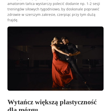
amatorom tańca wystarczy polecić dodanie np. 1-2 sesji
treningów siłowych tygodniowo, by doskonale poprawić
zdrowie w szerszym zakresie, czerpiąc przy tym dużą
frajdę.
Wytańcz większą plastyczność
dla mózgu