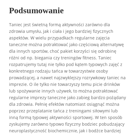
Podsumowanie
Taniec jest świetną formą aktywności zarówno dla
zdrowia umysłu, jak i ciała i jego bardziej fizycznych
aspektów. W wielu przypadkach regularne zajęcia
taneczne można potraktować jako częściową alternatywę
dla innych sportów, choć pakiet korzyści się odrobinę
różni od np. biegania czy treningów fitness. Taniec
rozpatrujemy tutaj nie tylko pod kątem typowych zajęć z
konkretnego rodzaju tańca w towarzystwie osoby
prowadzącej, a nawet najzwyklejszy rozrywkowy taniec na
imprezie. O ile tylko nie towarzyszy temu picie drinków
lub spożywanie innych używek, to można potraktować
regularne imprezy taneczne jako zabieg bardzo pożądany
dla zdrowia. Pełnię efektów natomiast osiągnąć można
poprzez przeplatanie tańca z treningami siłowymi lub
inną formą typowej aktywności sportowej. W ten sposób
zyskujemy zarówno typowo fizyczny bodziec pobudzający
neuroplastyczność biochemicznie, jak i bodźce bardziej