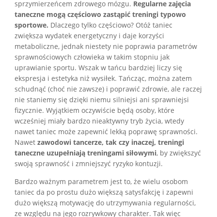
sprzymierzeńcem zdrowego mózgu.
Regularne zajęcia
taneczne mogą częściowo zastąpić treningi typowo
sportowe.
Dlaczego tylko częściowo? Otóż taniec
zwiększa wydatek energetyczny i daje korzyści
metaboliczne, jednak niestety nie poprawia parametrów
sprawnościowych człowieka w takim stopniu jak
uprawianie sportu. Wszak w tańcu bardziej liczy się
ekspresja i estetyka niż wysiłek. Tańcząc, można zatem
schudnąć (choć nie zawsze) i poprawić zdrowie, ale raczej
nie staniemy się dzięki niemu silniejsi ani sprawniejsi
fizycznie. Wyjątkiem oczywiście będą osoby, które
wcześniej miały bardzo nieaktywny tryb życia, wtedy
nawet taniec może zapewnić lekką poprawę sprawności.
Nawet
zawodowi tancerze, tak czy inaczej, treningi
taneczne uzupełniają treningami siłowymi
, by zwiększyć
swoją sprawność i zmniejszyć ryzyko kontuzji.
Bardzo ważnym parametrem jest to, że wielu osobom
taniec da po prostu dużo większą satysfakcję i zapewni
dużo większą motywację do utrzymywania regularności,
ze względu na jego rozrywkowy charakter. Tak więc