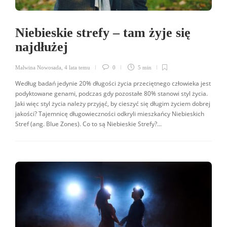
Niebieskie strefy – tam żyje się
najdłużej
Malwina Nowosada
,
4 lata temu
0
5 min
Według badań jedynie 20% długości życia przeciętnego człowieka jest
podyktowane genami, podczas gdy pozostałe 80% stanowi styl życia.
Jaki więc styl życia należy przyjąć, by cieszyć się długim życiem dobrej
jakości? Tajemnicę długowieczności odkryli mieszkańcy Niebieskich
Stref (ang. Blue Zones). Co to są Niebieskie Strefy?...