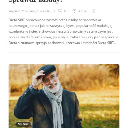
Wojciech Nowosada
,
4 lata temu
0
4 min
Dieta SIRT opracowana została przez osoby ze środowiska
naukowego, jednak jak to zazwyczaj bywa, popularność nadała jej
wzmianka w świecie showbusinessu. Sprawdźmy zatem czym jest
popularna dieta sirtuinowa, jakie są jej założenia i czy jest bezpieczna.
Dieta sirtuinowa sprzyja zachowaniu zdrowia i młodości Dieta SIRT...
Styl życia