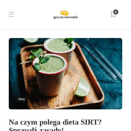
Tag:
anti-aging
0
Strona główna
anti-aging
Dieta
Na czym polega dieta SIRT?
Sprawdź zasady!