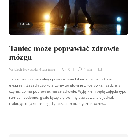
Styl życia
Taniec może poprawiać zdrowie
mózgu
Wojciech Nowosada
,
4 lata temu
0
4 min
Taniec jest uniwersalną i powszechnie lubianą formą ludzkiej
ekspresji. Zasadniczo kojarzymy go głównie z rozrywką, rzadziej z
czymś, co ma poprawiać nasze zdrowie. Wyjątkiem będą zajęcia typu
rumba i podobne, gdzie łączy się trening z zabawą, ale jednak
traktując to jako trening. Tymczasem praktycznie każdy...