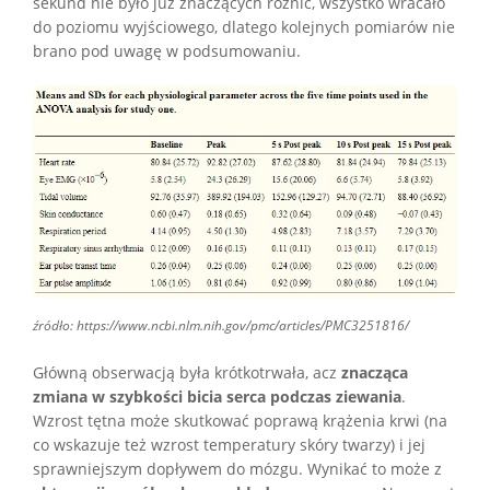
sekund nie było już znaczących różnic, wszystko wracało
do poziomu wyjściowego, dlatego kolejnych pomiarów nie
brano pod uwagę w podsumowaniu.
źródło: https://www.ncbi.nlm.nih.gov/pmc/articles/PMC3251816/
Główną obserwacją była krótkotrwała, acz
znacząca
zmiana w szybkości bicia serca podczas ziewania
.
Wzrost tętna może skutkować poprawą krążenia krwi (na
co wskazuje też wzrost temperatury skóry twarzy) i jej
sprawniejszym dopływem do mózgu. Wynikać to może z