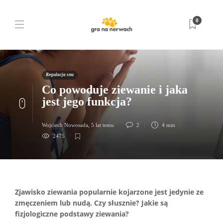
0
Regulacja snu
Co powoduje ziewanie i jaka
jest jego funkcja?
Wojciech Nowosada
,
5 lat temu
2
4 min
2475
Zjawisko ziewania popularnie kojarzone jest jedynie ze
zmęczeniem lub nudą. Czy słusznie? Jakie są
fizjologiczne podstawy ziewania?