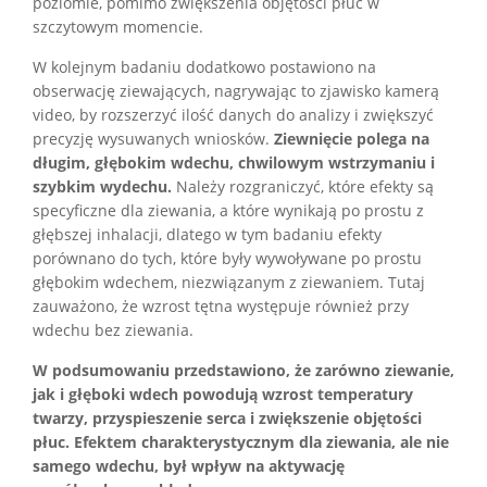
poziomie, pomimo zwiększenia objętości płuc w
szczytowym momencie.
W kolejnym badaniu dodatkowo postawiono na
obserwację ziewających, nagrywając to zjawisko kamerą
video, by rozszerzyć ilość danych do analizy i zwiększyć
precyzję wysuwanych wniosków.
Ziewnięcie polega na
długim, głębokim wdechu, chwilowym wstrzymaniu i
szybkim wydechu.
Należy rozgraniczyć, które efekty są
specyficzne dla ziewania, a które wynikają po prostu z
głębszej inhalacji, dlatego w tym badaniu efekty
porównano do tych, które były wywoływane po prostu
głębokim wdechem, niezwiązanym z ziewaniem. Tutaj
zauważono, że wzrost tętna występuje również przy
wdechu bez ziewania.
W podsumowaniu przedstawiono, że zarówno ziewanie,
jak i głęboki wdech powodują wzrost temperatury
twarzy, przyspieszenie serca i zwiększenie objętości
płuc. Efektem charakterystycznym dla ziewania, ale nie
samego wdechu, był wpływ na aktywację