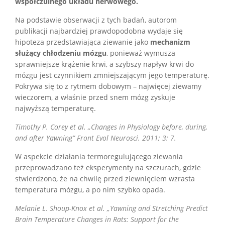
współczulnego układu nerwowego.
Na podstawie obserwacji z tych badań, autorom
publikacji najbardziej prawdopodobna wydaje się
hipoteza przedstawiająca ziewanie jako
mechanizm
służący chłodzeniu mózgu
, ponieważ wymusza
sprawniejsze krążenie krwi, a szybszy napływ krwi do
mózgu jest czynnikiem zmniejszającym jego temperaturę.
Pokrywa się to z rytmem dobowym – najwięcej ziewamy
wieczorem, a właśnie przed snem mózg zyskuje
najwyższą temperaturę.
Timothy P. Corey et al. „Changes in Physiology before, during,
and after Yawning” Front Evol Neurosci. 2011; 3: 7.
W aspekcie działania termoregulującego ziewania
przeprowadzano też eksperymenty na szczurach, gdzie
stwierdzono, że na chwilę przed ziewnięciem wzrasta
temperatura mózgu, a po nim szybko opada.
Melanie L. Shoup-Knox et al. „Yawning and Stretching Predict
Brain Temperature Changes in Rats: Support for the