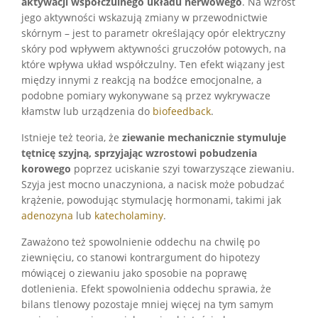
aktywacji współczulnego układu nerwowego
. Na wzrost
jego aktywności wskazują zmiany w przewodnictwie
skórnym – jest to parametr określający opór elektryczny
skóry pod wpływem aktywności gruczołów potowych, na
które wpływa układ współczulny. Ten efekt wiązany jest
między innymi z reakcją na bodźce emocjonalne, a
podobne pomiary wykonywane są przez wykrywacze
kłamstw lub urządzenia do
biofeedback
.
Istnieje też teoria, że
ziewanie mechanicznie stymuluje
tętnicę szyjną, sprzyjając wzrostowi pobudzenia
korowego
poprzez uciskanie szyi towarzyszące ziewaniu.
Szyja jest mocno unaczyniona, a nacisk może pobudzać
krążenie, powodując stymulację hormonami, takimi jak
adenozyna
lub
katecholaminy
.
Zaważono też spowolnienie oddechu na chwilę po
ziewnięciu, co stanowi kontrargument do hipotezy
mówiącej o ziewaniu jako sposobie na poprawę
dotlenienia. Efekt spowolnienia oddechu sprawia, że
bilans tlenowy pozostaje mniej więcej na tym samym