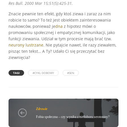
Res Bull. 2000 Mar 15;51(5):425-31.
Znacie pewnie ten efekt, gdy ktoś ziewa i zaraz za nim
robicie to samo? To też jest obiektem zainteresowania
naukowców, ponieważ je
dna
z hipotez mówi o
promowaniu społecznej i empatycznej komunikacji, jako
funkcji ziewania. Udział w tym procesie mają brać tzw.
neurony lustrzane
. Nie pytajcie nawet, ile razy ziewałem,
pisząc ten tekst… A Ty? Udało Ci się przeczytać bez
ziewnięcia?
TAGI
#CYKL DOBOWY
#SEN
Zdrowie
Fobia społeczna – czy wynika z niedoboru serotoniny?