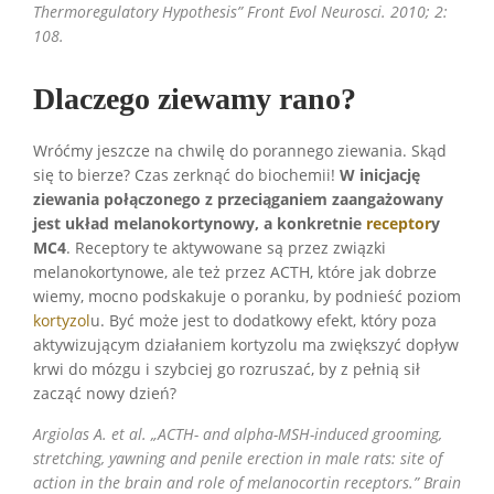
Thermoregulatory Hypothesis” Front Evol Neurosci. 2010; 2:
108.
Dlaczego ziewamy rano?
Wróćmy jeszcze na chwilę do porannego ziewania. Skąd
się to bierze? Czas zerknąć do biochemii!
W inicjację
ziewania połączonego z przeciąganiem zaangażowany
jest układ melanokortynowy, a konkretnie
receptor
y
MC4
. Receptory te aktywowane są przez związki
melanokortynowe, ale też przez ACTH, które jak dobrze
wiemy, mocno podskakuje o poranku, by podnieść poziom
kortyzol
u. Być może jest to dodatkowy efekt, który poza
aktywizującym działaniem kortyzolu ma zwiększyć dopływ
krwi do mózgu i szybciej go rozruszać, by z pełnią sił
zacząć nowy dzień?
Argiolas A. et al. „ACTH- and alpha-MSH-induced grooming,
stretching, yawning and penile erection in male rats: site of
action in the brain and role of melanocortin receptors.” Brain