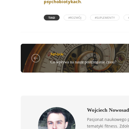
psychobiotykach
.
TAGI
#ROZWÓJ
#SUPLEMENTY
Styl życia
Co wpływa na nasze postrzeganie czasu?
Wojciech Nowosad
Pasjonat naukowego p
tematyki fitness. Zdol