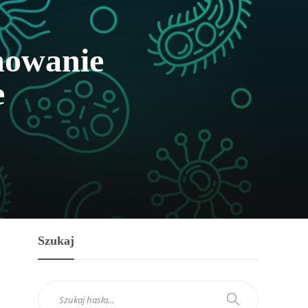
mowanie
e
Szukaj