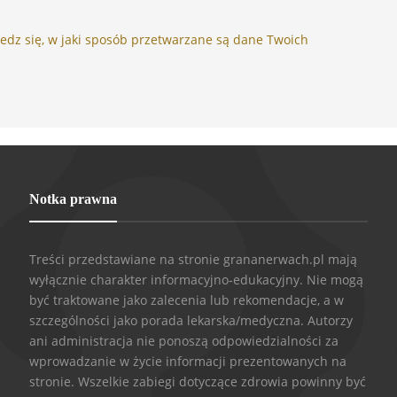
edz się, w jaki sposób przetwarzane są dane Twoich
Notka prawna
Treści przedstawiane na stronie grananerwach.pl mają
wyłącznie charakter informacyjno-edukacyjny. Nie mogą
być traktowane jako zalecenia lub rekomendacje, a w
szczególności jako porada lekarska/medyczna. Autorzy
ani administracja nie ponoszą odpowiedzialności za
wprowadzanie w życie informacji prezentowanych na
stronie. Wszelkie zabiegi dotyczące zdrowia powinny być