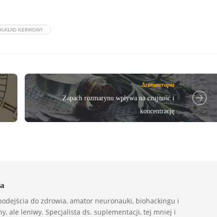
#UKŁAD NERWOWY
Aromaterapia
Zapach rozmarynu wpływa na czujność i
koncentrację
a
odejścia do zdrowia, amator neuronauki, biohackingu i
ny, ale leniwy. Specjalista ds. suplementacji, tej mniej i