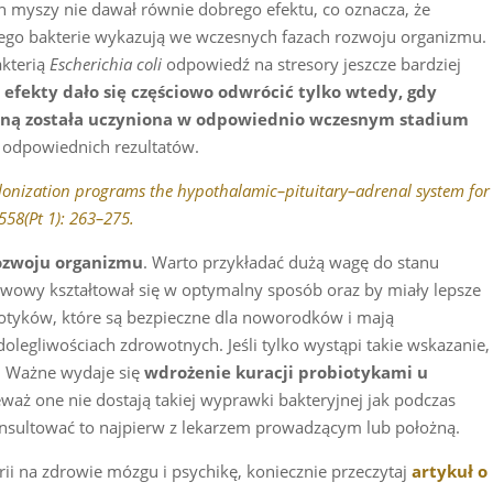
ych myszy nie dawał równie dobrego efektu, co oznacza, że
ego bakterie wykazują we wczesnych fazach rozwoju organizmu.
akterią
Escherichia coli
odpowiedź na stresory jeszcze bardziej
efekty dało się częściowo odwrócić tylko wtedy, gdy
yjną została uczyniona w odpowiednio wczesnym stadium
uż odpowiednich rezultatów.
olonization programs the hypothalamic–pituitary–adrenal system for
 558(Pt 1): 263–275.
ozwoju organizmu
. Warto przykładać dużą wagę do stanu
erwowy kształtował się w optymalny sposób oraz by miały lepsze
iotyków, które są bezpieczne dla noworodków i mają
egliwościach zdrowotnych. Jeśli tylko wystąpi takie wskazanie,
ę. Ważne wydaje się
wdrożenie kuracji probiotykami u
eważ one nie dostają takiej wyprawki bakteryjnej jak podczas
nsultować to najpierw z lekarzem prowadzącym lub położną.
rii na zdrowie mózgu i psychikę, koniecznie przeczytaj
artykuł o