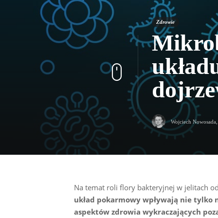
Zdrowie
Mikro
układ
dojrz
Wojciech Nowosada
Na temat roli flory bakteryjnej w jelitach 
układ pokarmowy wpływają nie tylko n
aspektów zdrowia wykraczających poza 