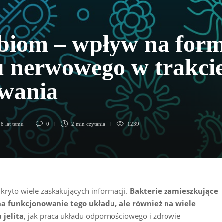
biom – wpływ na for
u nerwowego w trakci
ewania
,
8 lat temu
0
2 min
czytania
1239
odkryto wiele zaskakujących informacji.
Bakterie zamieszkujące
a funkcjonowanie tego układu, ale również na wiele
jelita
, jak praca układu odpornościowego i zdrowie