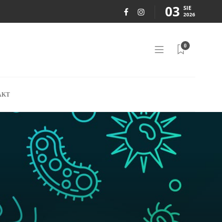
03
SIE
2026
0
AKT