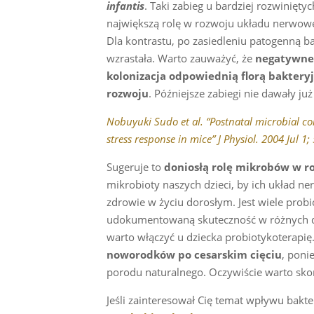
infantis
. Taki zabieg u bardziej rozwinięt
największą rolę w rozwoju układu nerwow
Dla kontrastu, po zasiedleniu patogenną b
wzrastała. Warto zauważyć, że
negatywne 
kolonizacja odpowiednią florą bakter
rozwoju
. Późniejsze zabiegi nie dawały j
Nobuyuki Sudo et al. “Postnatal microbial c
stress response in mice” J Physiol. 2004 Jul 1;
Sugeruje to
doniosłą rolę mikrobów w r
mikrobioty naszych dzieci, by ich układ n
zdrowie w życiu dorosłym. Jest wiele prob
udokumentowaną skuteczność w różnych dol
warto włączyć u dziecka probiotykoterapi
noworodków po cesarskim cięciu
, poni
porodu naturalnego. Oczywiście warto sko
Jeśli zainteresował Cię temat wpływu bakte