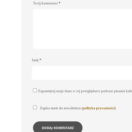
Twój komentarz
*
Imię
*
Zapamiętaj moje dane w tej przeglądarce podczas pisania kol
Zapisz mnie do newslettera (
polityka prywatności
)