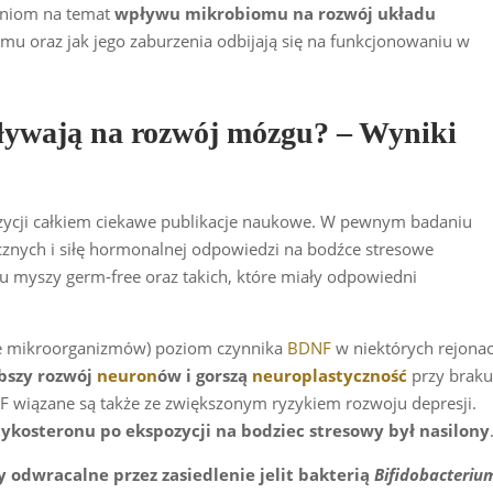
ieniom na temat
wpływu mikrobiomu na rozwój układu
mu oraz jak jego zaburzenia odbijają się na funkcjonowaniu w
pływają na rozwój mózgu? – Wyniki
zycji całkiem ciekawe publikacje naukowe. W pewnym badaniu
znych i siłę hormonalnej odpowiedzi na bodźce stresowe
u myszy germ-free oraz takich, które miały odpowiedni
je mikroorganizmów) poziom czynnika
BDNF
w niektórych rejona
bszy rozwój
neuron
ów i gorszą
neuroplastyczność
przy braku
F wiązane są także ze zwiększonym ryzykiem rozwoju depresji.
tykosteronu po ekspozycji na bodziec stresowy był nasilony
y odwracalne przez zasiedlenie jelit bakterią
Bifidobacteriu