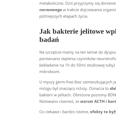
metaboliczne. Dziś przyjrzymy się donies
nerwowego
w trakcie dojrzewania organiz
późniejszych etapach życia.
Jak bakterie jelitowe w
badań
Na szczęście mamy na ten temat do dyspo
porównano stężenia czynników neurotrofic
(wkładanie na 1h do 50ml stożkowej tuby) 
mikrobiom.
U myszy germ-free (bez zamieszkujących 
mózgu był znacząco niższy. Oznacza to
sła
bakterii w jelitach. Obniżone poziomy BDN
Notowano również, że
wzrost ACTH i kor
Co ciekawe i bardzo istotne,
efekty te był