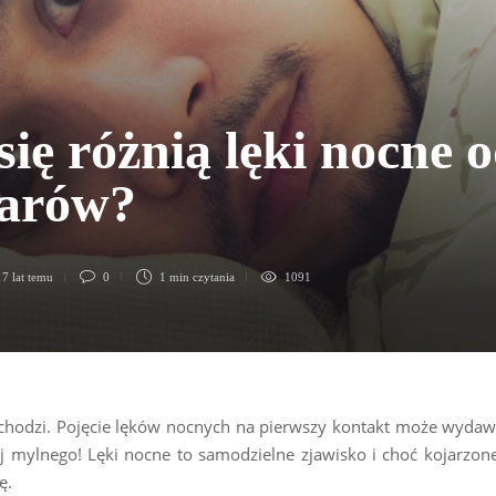
ię różnią lęki nocne 
arów?
,
7 lat temu
0
1 min
czytania
1091
chodzi. Pojęcie lęków nocnych na pierwszy kontakt może wydaw
ej mylnego! Lęki nocne to samodzielne zjawisko i choć kojarzon
ę.