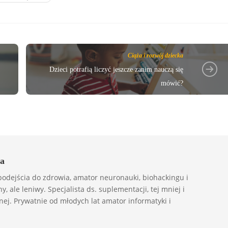
Ciąża i rozwój dziecka
Dzieci potrafią liczyć jeszcze zanim nauczą się
mówić?
a
odejścia do zdrowia, amator neuronauki, biohackingu i
ny, ale leniwy. Specjalista ds. suplementacji, tej mniej i
ej. Prywatnie od młodych lat amator informatyki i