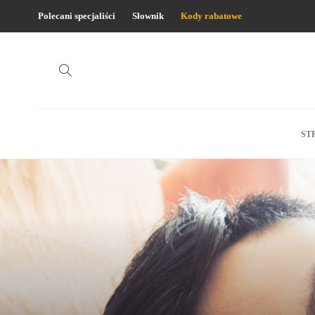
Polecani specjaliści
Słownik
Kody rabatowe
ST