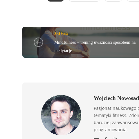
Styl życia
Mindfulness – trening uważności sposobem na
medytację
Wojciech Nowosad
Pasjonat naukowego p
tematyki fitness. Zdol
bardziej zaawansowan
programowania.