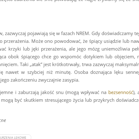
, zazwyczaj pojawiają się w fazach NREM. Gdy doświadczamy t
go przerażenia. Może ono powodować, że śpiący usiądzie lub na
ć krzyki lub jęki przerażenia, ale jego mózg uniemożliwia pe
ąca obok śpiącego chce go wspomóc dotykiem lub objęciem, n
hnięciem. Taki „atak” jest krótkotrwały, trwa zazwyczaj maksymal
się nawet w szybciej niż minutę. Osoba doznająca lęku senne
 jego zakończeniu zwyczajnie zasypia.
yjemne i zaburzają jakość snu (mogą wpływać na
bezsenność
), 
 mogą być skutkiem stresującego życia lub przykrych doświadc
cne
BURZENIA LĘKOWE