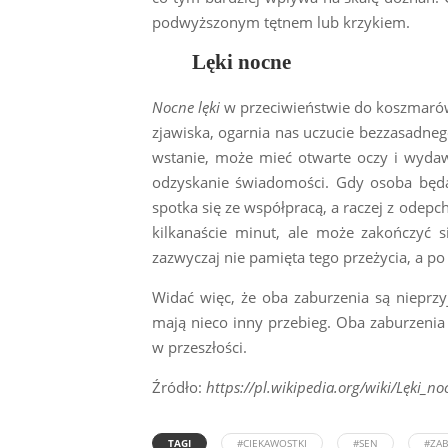
podwyższonym tętnem lub krzykiem.
Lęki nocne
Nocne lęki
w przeciwieństwie do koszmarów
zjawiska, ogarnia nas uczucie bezzasadne
wstanie, może mieć otwarte oczy i wydawa
odzyskanie świadomości. Gdy osoba będ
spotka się ze współpracą, a raczej z odepc
kilkanaście minut, ale może zakończyć 
zazwyczaj nie pamięta tego przeżycia, a po
Widać więc, że oba zaburzenia są nieprz
mają nieco inny przebieg. Oba zaburzenia
w przeszłości.
Źródło:
https://pl.wikipedia.org/wiki/Lęki_no
TAGI
#CIEKAWOSTKI
#SEN
#ZA