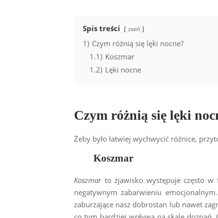
Spis treści
zwiń
1)
Czym różnią się lęki nocne?
1.1)
Koszmar
1.2)
Lęki nocne
Czym różnią się lęki noc
Żeby było łatwiej wychwycić różnice, przy
Koszmar
Koszmar
to zjawisko występuje często w 
negatywnym zabarwieniu emocjonalnym. N
zaburzające nasz dobrostan lub nawet zag
co tym bardziej wpływa na skalę doznań. 