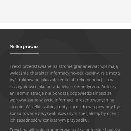
Notka prawna
Treści przedstawiane na stronie grananerwach.pl mają
wyłącznie charakter informacyjno-edukacyjny. Nie mogą
być traktowane jako zalecenia lub rekomendacje, a w
szczególności jako porada lekarska/medyczna. Autorzy
ani administracja nie ponoszą odpowiedzialności za
wprowadzanie w życie informacji prezentowanych na
stronie. Wszelkie zabiegi dotyczące zdrowia powinny być
konsultowane z wykwalifikowanym specjalistą, by ocenić
ich zasadność w konkretnym przypadku.
Treści na witrynie grananerwach.pl są autorskie i należą