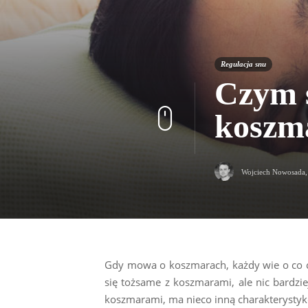
Regulacja snu
Czym s
koszm
Wojciech Nowosada
Gdy mowa o koszmarach, każdy wie o co 
się tożsame z koszmarami, ale nic bardzi
koszmarami, ma nieco inną charakterystyk