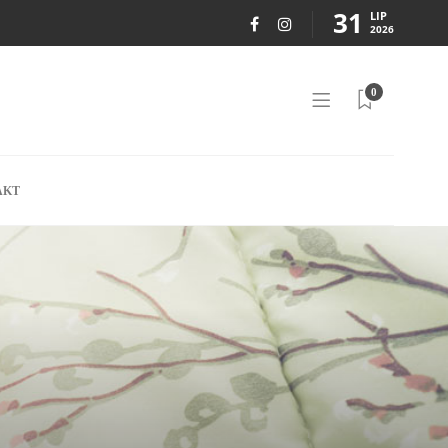
31
LIP
2026
0
AKT