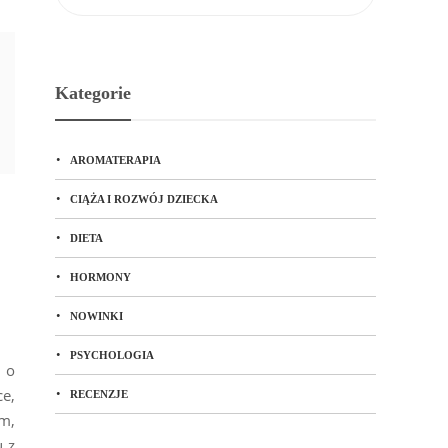
Kategorie
AROMATERAPIA
CIĄŻA I ROZWÓJ DZIECKA
DIETA
HORMONY
NOWINKI
PSYCHOLOGIA
 o
e,
RECENZJE
om,
u z