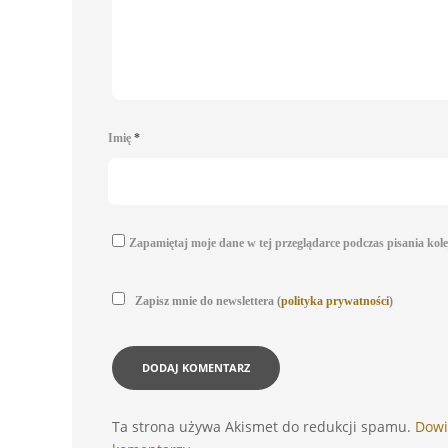
Imię
*
Zapamiętaj moje dane w tej przeglądarce podczas pisania kol
Zapisz mnie do newslettera (
polityka prywatności
)
Ta strona używa Akismet do redukcji spamu.
Dowi