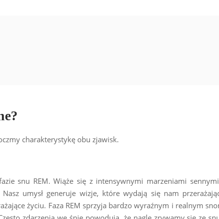
ne?
toczmy charakterystykę obu zjawisk.
fazie snu REM. Wiąże się z intensywnymi marzeniami sennymi
asz umysł generuje wizje, które wydają się nam przerażając
rażające życiu. Faza REM sprzyja bardzo wyraźnym i realnym sn
Często zdarzenia we śnie powodują, że nagle zrywamy się ze sn