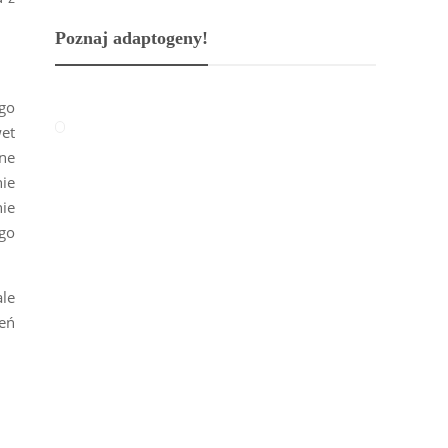
Poznaj adaptogeny!
ego
wet
łne
ie
nie
go
ale
zeń