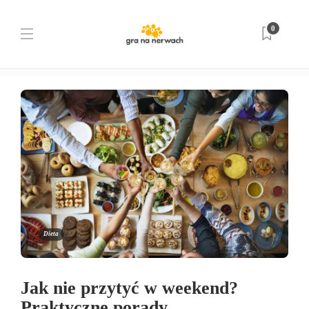
Tag:
odchudzanie
0
Strona główna
odchudzanie
Dieta
Jak nie przytyć w weekend?
Praktyczne porady