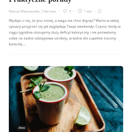
Patrycja Makuszewska
,
3 lata temu
0
7 min
Wydaje ci się, że jesz mniej, a waga nie chce drgnąć? Warto w takiej
sytuacji przyjrzeć się jak wyglądają Twoje weekendy. Często, kiedy w
ciągu tygodnia stosujemy duży deficyt kaloryczny i nie pozwalamy
sobie na żadne odstępstwa od diety, w wolne dni zupełnie tracimy
kontrolę....
Dieta