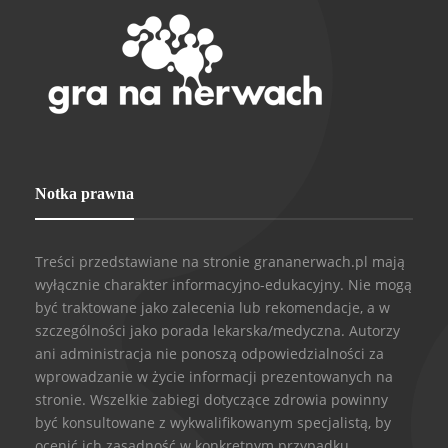
Notka prawna
Treści przedstawiane na stronie grananerwach.pl mają
wyłącznie charakter informacyjno-edukacyjny. Nie mogą
być traktowane jako zalecenia lub rekomendacje, a w
szczególności jako porada lekarska/medyczna. Autorzy
ani administracja nie ponoszą odpowiedzialności za
wprowadzanie w życie informacji prezentowanych na
stronie. Wszelkie zabiegi dotyczące zdrowia powinny
być konsultowane z wykwalifikowanym specjalistą, by
ocenić ich zasadność w konkretnym przypadku.