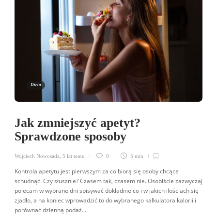
Dieta
Jak zmniejszyć apetyt?
Sprawdzone sposoby
Wojciech Nowosada
,
5 lat temu
0
5 min
Kontrola apetytu jest pierwszym za co biorą się osoby chcące
schudnąć. Czy słusznie? Czasem tak, czasem nie. Osobiście zazwyczaj
polecam w wybrane dni spisywać dokładnie co i w jakich ilościach się
zjadło, a na koniec wprowadzić to do wybranego kalkulatora kalorii i
porównać dzienną podaż...