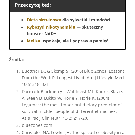
Przeczytaj też:
Dieta sirtuinowa
dla sylwetki i młodości
Rybozyd nikotynamidu
— skuteczny
booster NAD+
Melisa
uspokaja, ale i poprawia pamięć
Źródła:
Buettner D., & Skemp S. (2016) Blue Zones: Lessons
From the World’s Longest Lived. Am J Lifestyle Med.
10(5),318–321
Darmadi-Blackberry I, Wahlqvist ML, Kouris-Blazos
A, Steen B, Lukito W, Horie Y, Horie K. (2004)
Legumes: the most important dietary predictor of
survival in older people of different ethnicities.
Asia Pac J Clin Nutr. 13(2):217-20.
bluezones.com
Christakis NA, Fowler JH. The spread of obesity in a