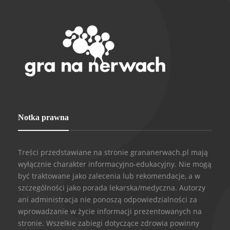
Notka prawna
Treści przedstawiane na stronie grananerwach.pl mają
wyłącznie charakter informacyjno-edukacyjny. Nie mogą
być traktowane jako zalecenia lub rekomendacje, a w
szczególności jako porada lekarska/medyczna. Autorzy
ani administracja nie ponoszą odpowiedzialności za
wprowadzanie w życie informacji prezentowanych na
stronie. Wszelkie zabiegi dotyczące zdrowia powinny