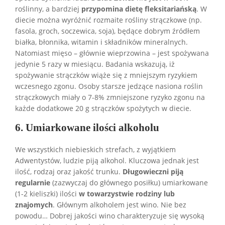
roślinny, a bardziej
przypomina dietę fleksitariańską
. W
diecie można wyróżnić rozmaite rośliny strączkowe (np.
fasola, groch, soczewica, soja), będące dobrym źródłem
białka, błonnika, witamin i składników mineralnych.
Natomiast mięso – głównie wieprzowina – jest spożywana
jedynie 5 razy w miesiącu. Badania wskazują, iż
spożywanie strączków wiąże się z mniejszym ryzykiem
wczesnego zgonu. Osoby starsze jedzące nasiona roślin
strączkowych miały o 7-8% zmniejszone ryzyko zgonu na
każde dodatkowe 20 g strączków spożytych w diecie.
6. Umiarkowane ilości alkoholu
We wszystkich niebieskich strefach, z wyjątkiem
Adwentystów, ludzie piją alkohol. Kluczowa jednak jest
ilość, rodzaj oraz jakość trunku.
Długowieczni piją
regularnie
(zazwyczaj do głównego posiłku) umiarkowane
(1-2 kieliszki) ilości
w towarzystwie rodziny lub
znajomych
. Głównym alkoholem jest wino. Nie bez
powodu… Dobrej jakości wino charakteryzuje się wysoką