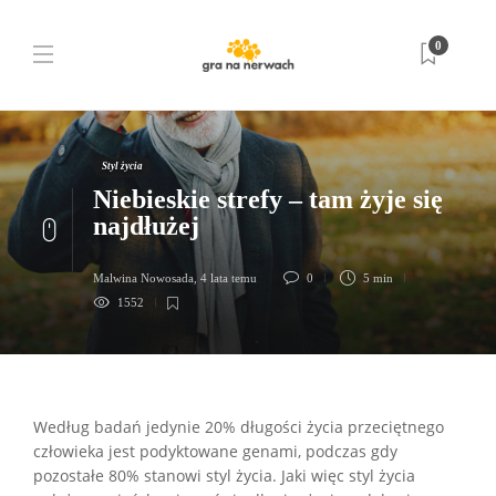
0
Styl życia
Niebieskie strefy – tam żyje się
najdłużej
Malwina Nowosada
,
4 lata temu
0
5 min
1552
Według badań jedynie 20% długości życia przeciętnego
człowieka jest podyktowane genami, podczas gdy
pozostałe 80% stanowi styl życia. Jaki więc styl życia