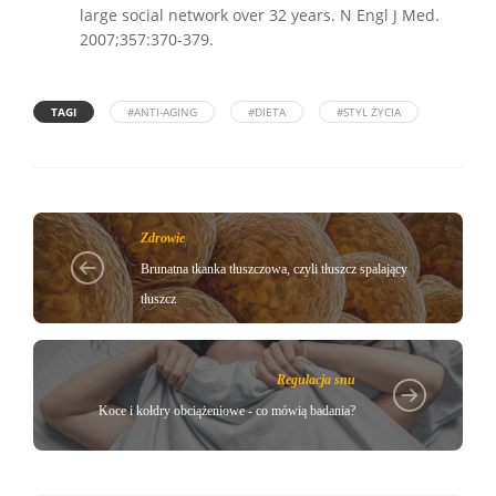
large social network over 32 years. N Engl J Med.
2007;357:370-379.
TAGI
#ANTI-AGING
#DIETA
#STYL ŻYCIA
Zdrowie
Brunatna tkanka tłuszczowa, czyli tłuszcz spalający
tłuszcz
Regulacja snu
Koce i kołdry obciążeniowe - co mówią badania?