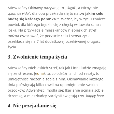
Mieszkańcy Okinawy nazywają to „
Ikigai
”, a Nicoyanie
„
plan de vida
”; dla obu przekłada się to na
„w jakim celu
budzę się każdego poranka?”
. Ważne, by w życiu znaleźć
powód, dla którego będzie się z chęcią wstawało rano z
łóżka. Na przykładzie mieszkańców niebieskich stref
można oszacować, że poczucie celu i sensu życia
przekłada się na 7 lat dodatkowej oczekiwanej długości
życia.
3. Zwolnienie tempa życia
Mieszkańcy Niebieskich Stref, tak jak i inni ludzie zmagają
się ze stresem. Je
dna
k to, co odróżnia ich od reszty, to
umiejętność radzenia sobie z nim. Okinawianie każdego
dnia poświęcają kilka chwil na upamiętnienie swoich
przodków; Adwentyści modlą się; Ikarianie ucinają sobie
drzemkę, a mieszkańcy Sardynii świętują tzw.
happy hour
.
4. Nie przejadanie się