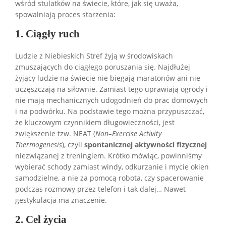
wśród stulatków na świecie, które, jak się uważa,
spowalniają proces starzenia:
1. Ciągły ruch
Ludzie z Niebieskich Stref żyją w środowiskach
zmuszających do ciągłego poruszania się. Najdłużej
żyjący ludzie na świecie nie biegają maratonów ani nie
uczęszczają na siłownie. Zamiast tego uprawiają ogrody i
nie mają mechanicznych udogodnień do prac domowych
i na podwórku. Na podstawie tego można przypuszczać,
że kluczowym czynnikiem długowieczności, jest
zwiększenie tzw. NEAT (
Non–Exercise Activity
Thermogenesis
), czyli
spontanicznej aktywności fizycznej
niezwiązanej z treningiem. Krótko mówiąc, powinniśmy
wybierać schody zamiast windy, odkurzanie i mycie okien
samodzielne, a nie za pomocą robota, czy spacerowanie
podczas rozmowy przez telefon i tak dalej… Nawet
gestykulacja ma znaczenie.
2. Cel życia