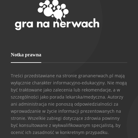
Notka prawna
Treści przedstawiane na stronie grananerwach.pl mają
wyłącznie charakter informacyjno-edukacyjny. Nie mogą
być traktowane jako zalecenia lub rekomendacje, a w
szczególności jako porada lekarska/medyczna. Autorzy
ani administracja nie ponoszą odpowiedzialności za
wprowadzanie w życie informacji prezentowanych na
stronie. Wszelkie zabiegi dotyczące zdrowia powinny
być konsultowane z wykwalifikowanym specjalistą, by
ocenić ich zasadność w konkretnym przypadku.