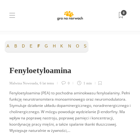
Category:
Neuroprzekaźniki
0
Strona główna
A
B
D
E
F
G
H
K
N
O
S
Fenyloetyloamina
Malwina Nowosada
,
6 lat temu
0
1 min
Fenyloetyloamina (PEA) to pochodna aminokwasu fenyloalaniny. Pełni
funkcję neurotransmitera monoaminowego oraz neuromodulatora.
Stymuluje działanie układu dopaminergicznego, noradrenergicznego i
cholinergicznego. W mózgu powoduje wydzielanie β-endorfiny. Ma
wpływ na poprawę nastroju, poprawę pamięci i koncentracji,
koordynację pracy mięśni, a także spalanie tkanki tłuszczowej.
Występuje naturalnie w żywności,...