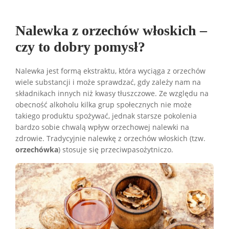
Przepis na sałatkę z orzechami włoskimi, figą i
serem feta.
Nalewka z orzechów włoskich –
Składniki:
czy to dobry pomysł?
4 porcje mixu sałat
4-5 świeżych fig
Nalewka jest formą ekstraktu, która wyciąga z orzechów
wiele substancji i może sprawdzać, gdy zależy nam na
100 g sera feta
składnikach innych niż kwasy tłuszczowe. Ze względu na
1/2 szklanki orzechów włoskich
obecność alkoholu kilka grup społecznych nie może
2 łyżki oliwy z oliwek (lub innego oleju
takiego produktu spożywać, jednak starsze pokolenia
roślinnego... może z orzechów włoskich?)
bardzo sobie chwalą wpływ orzechowej nalewki na
1 łyżka miodu
zdrowie. Tradycyjnie nalewkę z orzechów włoskich (tzw.
1 łyżeczka soku z cytryny
orzechówka
) stosuje się przeciwpasożytniczo.
sól i pieprz do smaku
Przygotowanie:
Sałaty dokładnie umyć i osuszyć.
Figi pokroić na ćwiartki lub na mniejsze
kawałki.
Pokruszyć lub pokroić na mniejsze kawałki ser