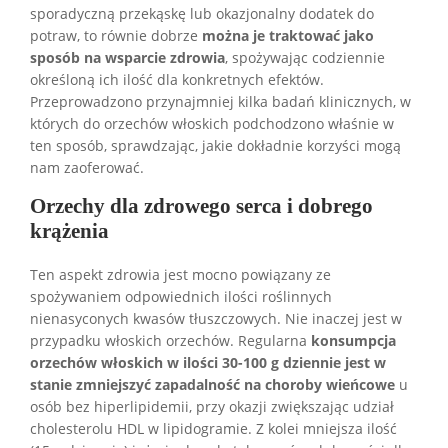
sporadyczną przekąskę lub okazjonalny dodatek do
potraw, to równie dobrze
można je traktować jako
sposób na wsparcie zdrowia
, spożywając codziennie
określoną ich ilość dla konkretnych efektów.
Przeprowadzono przynajmniej kilka badań klinicznych, w
których do orzechów włoskich podchodzono właśnie w
ten sposób, sprawdzając, jakie dokładnie korzyści mogą
nam zaoferować.
Orzechy dla zdrowego serca i dobrego
krążenia
Ten aspekt zdrowia jest mocno powiązany ze
spożywaniem odpowiednich ilości roślinnych
nienasyconych kwasów tłuszczowych. Nie inaczej jest w
przypadku włoskich orzechów. Regularna
konsumpcja
orzechów włoskich w ilości 30-100 g dziennie jest w
stanie zmniejszyć zapadalność na choroby wieńcowe
u
osób bez hiperlipidemii, przy okazji zwiększając udział
cholesterolu HDL w lipidogramie. Z kolei mniejsza ilość