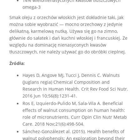
14% wielonienasyconych kwasów tłuszczowych
omega-3
Smak oleju z orzechów włoskich jest dokładnie taki, jak
można sobie wyobrazić — mocno orzechowy z jedynie
delikatną, karmelową nutką. Używa się go na zimno,
głównie do sałatek i dań kuchni włoskiej i francuskiej. Ze
względu na dominację nienasyconych kwasów
tłuszczowych, nie należy używać go do obróbki cieplnej.
Źródła:
Hayes D, Angove MJ, Tucci J, Dennis C. Walnuts
(Juglans regia) Chemical Composition and
Research in Human Health. Crit Rev Food Sci Nutr.
2016 Jun 10;56(8):1231-41.
Ros E, Izquierdo-Pulido M, Sala-Vila A. Beneficial
effects of walnut consumption on human health:
role of micronutrients. Curr Opin Clin Nutr Metab
Care. 2018 Nov;21(6):498-504.
Sánchez-Gonzálezet al. (2015). Health benefits of
walnut polyphenols: An exploration beyond their