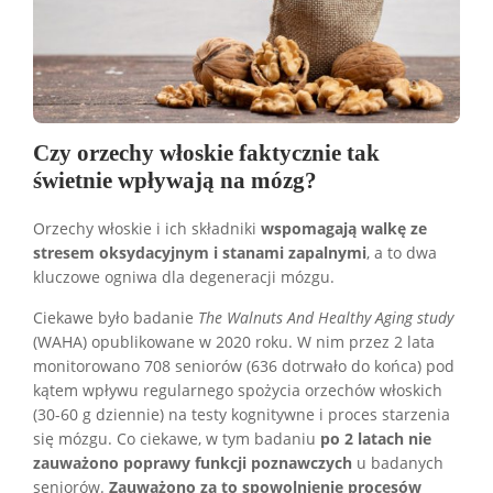
Czy orzechy włoskie faktycznie tak
świetnie wpływają na mózg?
Orzechy włoskie i ich składniki
wspomagają walkę ze
stresem oksydacyjnym i stanami zapalnymi
, a to dwa
kluczowe ogniwa dla degeneracji mózgu.
Ciekawe było badanie
The Walnuts And Healthy Aging study
(WAHA) opublikowane w 2020 roku. W nim przez 2 lata
monitorowano 708 seniorów (636 dotrwało do końca) pod
kątem wpływu regularnego spożycia orzechów włoskich
(30-60 g dziennie) na testy kognitywne i proces starzenia
się mózgu. Co ciekawe, w tym badaniu
po 2 latach nie
zauważono poprawy funkcji poznawczych
u badanych
seniorów.
Zauważono za to spowolnienie procesów