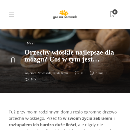
0
Dieta
Orzechy włoskie najlepsze dla
mózgu? Coś w tym jest…
Wojciech Nowosada
,
4 lata temu
0
8 min
105
Tuż przy moim rodzinnym domu rosło ogromne drzewo
orzecha włoskiego. Przez to
w swoim życiu zebrałem i
rozłupałem ich bardzo duże ilości
, ale nigdy nie