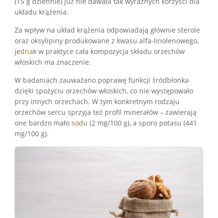
(15 g dziennie) już nie dawała tak wyraźnych korzyści dla
układu krążenia.
Za wpływ na układ krążenia odpowiadają głównie sterole
oraz oksylipiny produkowane z kwasu alfa-linolenowego,
je
dna
k w praktyce cała kompozycja składu orzechów
włoskich ma znaczenie.
W badaniach zauważano poprawę funkcji śródbłonka
dzięki spożyciu orzechów włoskich, co nie występowało
przy innych orzechach. W tym konkretnym rodzaju
orzechów sercu sprzyja też profil minerałów – zawierają
one bardzo mało
sod
u (2 mg/100 g), a sporo potasu (441
mg/100 g).