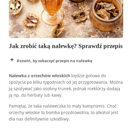
feta.
Orzechy włoskie delikatnie prażyć na suchej
patelni, aż staną się lekko brązowe i chrupiące.
W misce wymieszać oliwę, miód i sok z cytryny
oraz sól i pieprz do smaku.
Na talerzach ułożyć sałaty i na nich ułożyć figi,
Jak zrobić taką nalewkę? Sprawdź przepis
ser i prażone orzechy.
Polać dressingiem i wymieszać delikatnie.
Rozwiń, by zobaczyć przepis na nalewkę
Voila! Sałatka jest idealna jako lekkie danie na lunch
lub kolację i może być uzupełniona o dodatkowe
Nalewka z orzechów włoskich
będzie gotowa do
składniki, takie jak pomidory, ogórki lub avocado,
spożycia po kilku tygodniach od jej przygotowania. Można
wedle uznania.
ją spożywać jako osobny trunek, jednak niektórzy dodają
ją np. do herbaty lub kawy.
Pamiętaj, że taka naleweczka to mały kompromis. Choć
orzechy włoskie to bomba prozdrowotna, to alkohol jest
dla nas definitywnie szkodliwy.