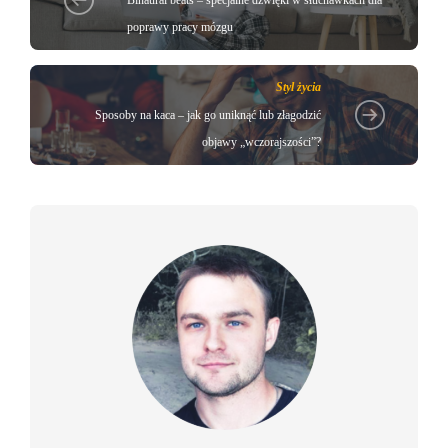
Binaural beats – specjalne dźwięki w słuchawkach dla
poprawy pracy mózgu
Styl życia
Sposoby na kaca – jak go uniknąć lub złagodzić
objawy „wczorajszości”?