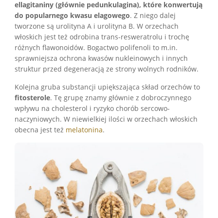
ellagitaniny
(głównie pedunkulagina)
, które konwertują
do popularnego kwasu elagowego
. Z niego dalej
tworzone są urolityna A i urolityna B. W orzechach
włoskich jest też odrobina trans-resweratrolu i trochę
różnych flawonoidów. Bogactwo polifenoli to m.in.
sprawniejsza ochrona kwasów nukleinowych i innych
struktur przed degeneracją ze strony wolnych rodników.
Kolejna gruba substancji upiększająca skład orzechów to
fitosterole
. Tę grupę znamy głównie z dobroczynnego
wpływu na cholesterol i ryzyko chorób sercowo-
naczyniowych. W niewielkiej ilości w orzechach włoskich
obecna jest też
melatonina
.