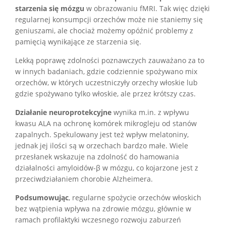
starzenia się mózgu
w obrazowaniu fMRI. Tak więc dzięki
regularnej konsumpcji orzechów może nie staniemy się
geniuszami, ale chociaż możemy opóźnić problemy z
pamięcią wynikające ze starzenia się.
Lekką poprawę zdolności poznawczych zauważano za to
w innych badaniach, gdzie codziennie spożywano mix
orzechów, w których uczestniczyły orzechy włoskie lub
gdzie spożywano tylko włoskie, ale przez krótszy czas.
Działanie neuroprotekcyjne
wynika m.in. z wpływu
kwasu ALA na ochronę komórek mikrogleju od stanów
zapalnych. Spekulowany jest też wpływ melatoniny,
jednak jej ilości są w orzechach bardzo małe. Wiele
przesłanek wskazuje na zdolność do hamowania
działalności amyloidów-β w mózgu, co kojarzone jest z
przeciwdziałaniem chorobie Alzheimera.
Podsumowując
, regularne spożycie orzechów włoskich
bez wątpienia wpływa na zdrowie mózgu, głównie w
ramach profilaktyki wczesnego rozwoju zaburzeń