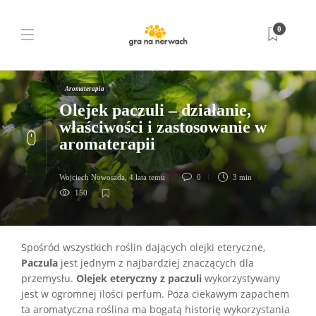
0
Aromaterapia
Olejek paczuli – działanie,
właściwości i zastosowanie w
aromaterapii
Wojciech Nowosada
,
4 lata temu
0
3 min
150
Spośród wszystkich roślin dających olejki eteryczne,
Paczula
jest jednym z najbardziej znaczących dla
przemysłu.
Olejek eteryczny z paczuli
wykorzystywany
jest w ogromnej ilości perfum. Poza ciekawym zapachem
ta aromatyczna roślina ma bogatą historię wykorzystania