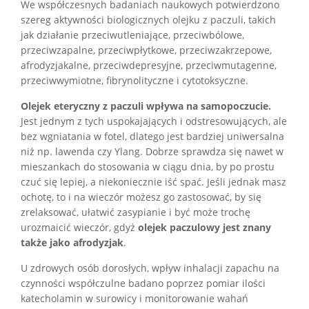
We współczesnych badaniach naukowych potwierdzono
szereg aktywności biologicznych olejku z paczuli, takich
jak działanie przeciwutleniające, przeciwbólowe,
przeciwzapalne, przeciwpłytkowe, przeciwzakrzepowe,
afrodyzjakalne, przeciwdepresyjne, przeciwmutagenne,
przeciwwymiotne, fibrynolityczne i cytotoksyczne.
Olejek eteryczny z paczuli wpływa na samopoczucie.
Jest jednym z tych uspokajających i odstresowujących, ale
bez wgniatania w fotel, dlatego jest bardziej uniwersalna
niż np. lawenda czy Ylang. Dobrze sprawdza się nawet w
mieszankach do stosowania w ciągu dnia, by po prostu
czuć się lepiej, a niekoniecznie iść spać. Jeśli jednak masz
ochotę, to i na wieczór możesz go zastosować, by się
zrelaksować, ułatwić zasypianie i być może trochę
urozmaicić wieczór, gdyż
olejek paczulowy jest znany
także jako afrodyzjak
.
U zdrowych osób dorosłych, wpływ inhalacji zapachu na
czynności współczulne badano poprzez pomiar ilości
katecholamin w surowicy i monitorowanie wahań