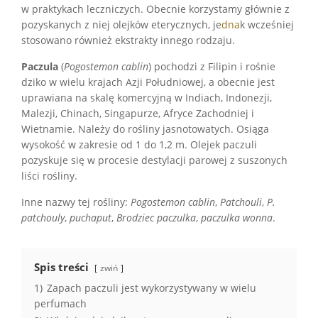
w praktykach leczniczych. Obecnie korzystamy głównie z
pozyskanych z niej olejków eterycznych, je
dna
k wcześniej
stosowano również ekstrakty innego rodzaju.
Paczula
(
Pogostemon cablin
) pochodzi z Filipin i rośnie
dziko w wielu krajach Azji Południowej, a obecnie jest
uprawiana na skalę komercyjną w Indiach, Indonezji,
Malezji, Chinach, Singapurze, Afryce Zachodniej i
Wietnamie. Należy do rośliny jasnotowatych. Osiąga
wysokość w zakresie od 1 do 1,2 m. Olejek paczuli
pozyskuje się w procesie destylacji parowej z suszonych
liści rośliny.
Inne nazwy tej rośliny:
Pogostemon cablin
,
Patchouli
,
P.
patchouly
,
puchaput
,
Brodziec paczulka
,
paczulka wonna
.
Spis treści
zwiń
1)
Zapach paczuli jest wykorzystywany w wielu
perfumach