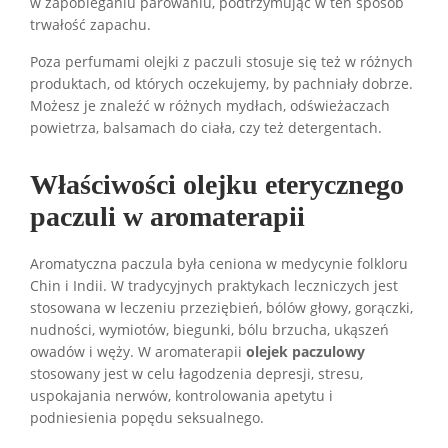
w zapobieganiu parowaniu, podtrzymując w ten sposób
trwałość zapachu.
Poza perfumami olejki z paczuli stosuje się też w różnych
produktach, od których oczekujemy, by pachniały dobrze.
Możesz je znaleźć w różnych mydłach, odświeżaczach
powietrza, balsamach do ciała, czy też detergentach.
Właściwości olejku eterycznego
paczuli w aromaterapii
Aromatyczna paczula była ceniona w medycynie folkloru
Chin i Indii. W tradycyjnych praktykach leczniczych jest
stosowana w leczeniu przeziębień, bólów głowy, gorączki,
nudności, wymiotów, biegunki, bólu brzucha, ukąszeń
owadów i węży. W aromaterapii
olejek paczulowy
stosowany jest w celu łagodzenia depresji, stresu,
uspokajania nerwów, kontrolowania apetytu i
podniesienia popędu seksualnego.