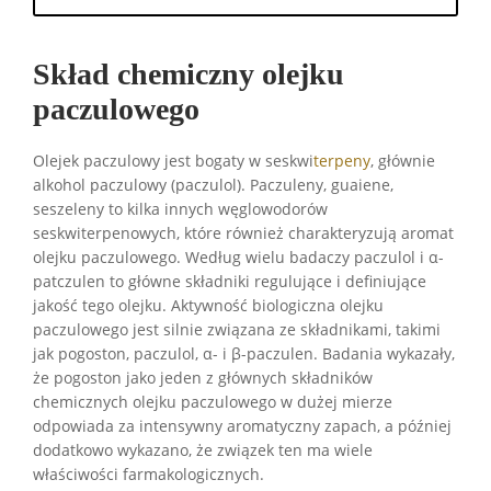
Skład chemiczny olejku
paczulowego
Olejek paczulowy jest bogaty w seskwi
terpeny
, głównie
alkohol paczulowy (paczulol). Paczuleny, guaiene,
seszeleny to kilka innych węglowodorów
seskwiterpenowych, które również charakteryzują aromat
olejku paczulowego. Według wielu badaczy paczulol i α-
patczulen to główne składniki regulujące i definiujące
jakość tego olejku. Aktywność biologiczna olejku
paczulowego jest silnie związana ze składnikami, takimi
jak pogoston, paczulol, α- i β-paczulen. Badania wykazały,
że pogoston jako jeden z głównych składników
chemicznych olejku paczulowego w dużej mierze
odpowiada za intensywny aromatyczny zapach, a później
dodatkowo wykazano, że związek ten ma wiele
właściwości farmakologicznych.