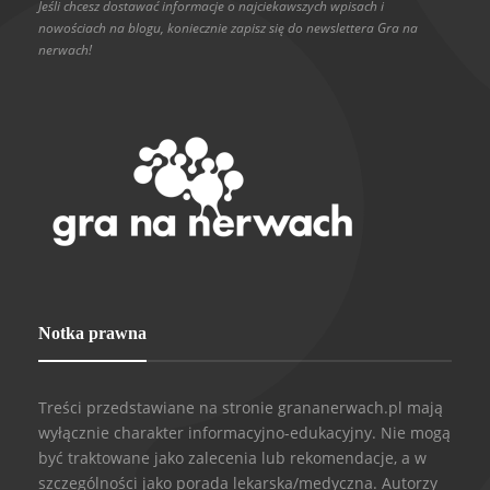
Jeśli chcesz dostawać informacje o najciekawszych wpisach i
nowościach na blogu, koniecznie zapisz się do newslettera Gra na
nerwach!
Notka prawna
Treści przedstawiane na stronie grananerwach.pl mają
wyłącznie charakter informacyjno-edukacyjny. Nie mogą
być traktowane jako zalecenia lub rekomendacje, a w
szczególności jako porada lekarska/medyczna. Autorzy