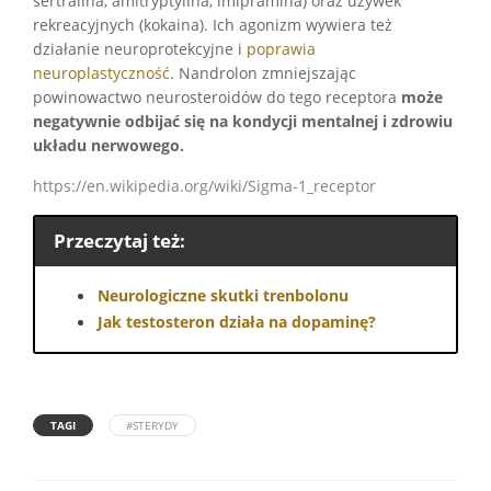
sertralina, amitryptylina, imipramina) oraz używek
rekreacyjnych (kokaina). Ich agonizm wywiera też
działanie neuroprotekcyjne i
poprawia
neuroplastyczność
. Nandrolon zmniejszając
powinowactwo neurosteroidów do tego receptora
może
negatywnie odbijać się na kondycji mentalnej i zdrowiu
układu nerwowego.
https://en.wikipedia.org/wiki/Sigma-1_receptor
Przeczytaj też:
Neurologiczne skutki trenbolonu
Jak testosteron działa na dopaminę?
TAGI
#STERYDY