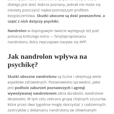
dlatego jest dość dobrze poznany, jednak nie może się
niestety poszczycić najkorzystniejszym profilem
bezpieczeństwa.
Skutki uboczne są dość powszechne, a
część z nich dotyczy psychiki.
Nandrolon
w dopingowym świecie występuje też pod
postacią krótszego estra — fenylopropionianu
nandrolonu, który zwyczajowo nazywa się
NPP
.
Jak nandrolon wpływa na
psychikę?
Skutki uboczne nandrolonu
są liczne i obejmują wiele
aspektów zdrowotnych. Postanowiono sprawdzić, jakie
jest
podłoże zaburzeń poznawczych i agresji
wywoływanej nandrolonem
(
deca durabolin, nandrolone
decanoate
). W tym celu zebrano grupę chętnych szczurów,
które przez dwa tygodnie mogły skorzystać z codziennych
zastrzyków z dekanianu nandrolonu (w siłownianym