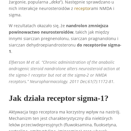
żargonie, popularna „
deka
”). Następnie sprawdzano u
nich interakcje neurosteroidów z
receptor
ami NMDA i
sigma.
W rezultatach okazało się, że
nandrolon zmniejsza
powinowactwo neurosteroidów
, takich jak między
innymi siarczan pregnenolonu, siarczan pragnanolonu i
siarczan dehydroepiandrosteronu
do receptorów sigma-
1
.
Elfverson M et al. “Chronic administration of the anabolic
androgenic steroid nandrolone alters neurosteroid action at
the sigma-1 receptor but not at the sigma-2 or NMDA
receptors.” Neuropharmacology. 2011 Dec;61(7):1172-81.
Jak działa receptor sigma-1?
Aktywacja tego receptora ma korzystny wpływ na nastrój.
Mechanizm ten jest charakterystyczny dla niektórych
leków przeciwdepresyjnych (fluwoksamina, fluoksetyna,