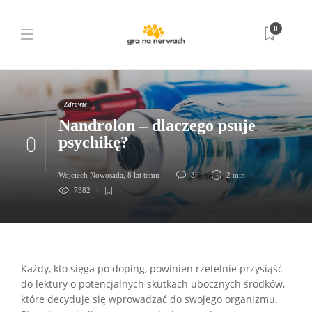
0
Zdrowie
Nandrolon – dlaczego psuje
psychikę?
Wojciech Nowosada
,
8 lat temu
3
2 min
7382
Każdy, kto sięga po doping, powinien rzetelnie przysiąść
do lektury o potencjalnych skutkach ubocznych środków,
które decyduje się wprowadzać do swojego organizmu.