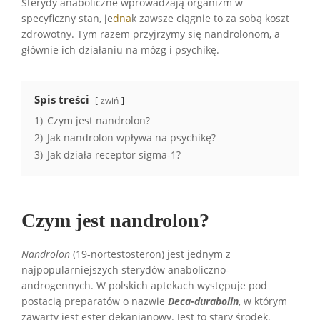
Sterydy anaboliczne wprowadzają organizm w
specyficzny stan, je
dna
k zawsze ciągnie to za sobą koszt
zdrowotny. Tym razem przyjrzymy się nandrolonom, a
głównie ich działaniu na mózg i psychikę.
Spis treści
zwiń
1)
Czym jest nandrolon?
2)
Jak nandrolon wpływa na psychikę?
3)
Jak działa receptor sigma-1?
Czym jest nandrolon?
Nandrolon
(19-nortestosteron) jest jednym z
najpopularniejszych sterydów anaboliczno-
androgennych. W polskich aptekach występuje pod
postacią preparatów o nazwie
Deca-durabolin
, w którym
zawarty jest ester dekanianowy. Jest to stary środek,