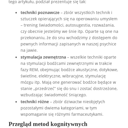
tego artykułu, podział prezentuje się tak:
techniki poznawcze
– zbiór wszystkich technik i
sztuczek opierających się na operowaniu umysłem
– trening świadomości, autosugestia, rozważania,
czy obecnie jesteśmy we śnie itp. Oparte są one na
przekonaniu, że do snu wchodzimy z dostępem do
pewnych informacji zapisanych w naszej psychice
na jawie.
stymulacja zewnętrzna
– wszelkie techniki oparte
na stymulacji bodźcami zewnętrznymi w trakcie
fazy REM, obejmując bodźce akustyczne, dotykowe,
świetlne, elektryczne, wibracyjne, stymulację
mózgu itp. Mają one generować bodźce będące w
stanie „przedrzeć” się do snu i zostać dostrzeżone,
wzbudzając świadomość śniącego.
techniki różne
– zbiór dziwactw nieobjętych
pozostałymi dwiema kategoriami, w tym
wspomaganie się różnymi farmaceutykami.
Przegląd metod kognitywnych