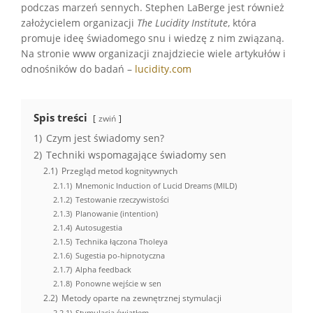
podczas marzeń sennych. Stephen LaBerge jest również
założycielem organizacji
The Lucidity Institute
, która
promuje ideę świadomego snu i wiedzę z nim związaną.
Na stronie www organizacji znajdziecie wiele artykułów i
odnośników do badań –
lucidity.com
Spis treści
zwiń
1)
Czym jest świadomy sen?
2)
Techniki wspomagające świadomy sen
2.1)
Przegląd metod kognitywnych
2.1.1)
Mnemonic Induction of Lucid Dreams (MILD)
2.1.2)
Testowanie rzeczywistości
2.1.3)
Planowanie (intention)
2.1.4)
Autosugestia
2.1.5)
Technika łączona Tholeya
2.1.6)
Sugestia po-hipnotyczna
2.1.7)
Alpha feedback
2.1.8)
Ponowne wejście w sen
2.2)
Metody oparte na zewnętrznej stymulacji
2.2.1)
Stymulacja światłem