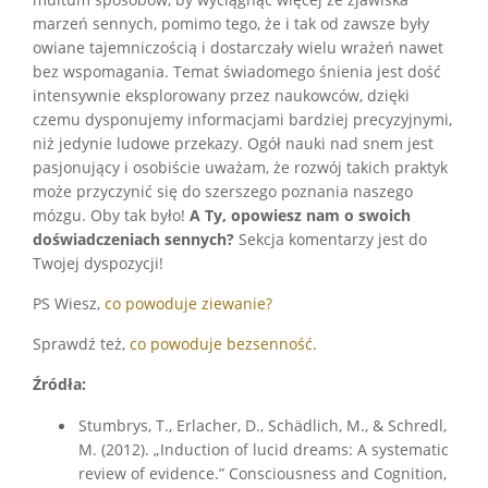
multum sposobów, by wyciągnąć więcej ze zjawiska
marzeń sennych, pomimo tego, że i tak od zawsze były
owiane tajemniczością i dostarczały wielu wrażeń nawet
bez wspomagania. Temat świadomego śnienia jest dość
intensywnie eksplorowany przez naukowców, dzięki
czemu dysponujemy informacjami bardziej precyzyjnymi,
niż jedynie ludowe przekazy. Ogół nauki nad snem jest
pasjonujący i osobiście uważam, że rozwój takich praktyk
może przyczynić się do szerszego poznania naszego
mózgu. Oby tak było!
A Ty, opowiesz nam o swoich
doświadczeniach sennych?
Sekcja komentarzy jest do
Twojej dyspozycji!
PS Wiesz,
co powoduje ziewanie?
Sprawdź też,
co powoduje bezsenność
.
Źródła:
Stumbrys, T., Erlacher, D., Schädlich, M., & Schredl,
M. (2012). „Induction of lucid dreams: A systematic
review of evidence.” Consciousness and Cognition,