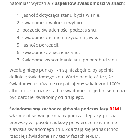
natomiast wyróżnia
7 aspektów świadomości w snach
:
jasność dotycząca stanu bycia w śnie,
świadomość wolności wyboru,
poczucie świadomości podczas snu,
świadomość istnienia życia na jawie,
jasność percepcji,
świadomość znaczenia snu,
świadome wspominanie snu po przebudzeniu.
Według niego punkty 1-4 są niezbędne, by spełnić
definicję świadomego snu. Warto pamiętać też, że
świadomych snów nie rozpatrujemy w kategorii 100%
albo nic – są różne stadia świadomości i jeden sen może
być bardziej świadomy od drugiego.
Świadome sny zachodzą głównie podczas fazy
REM
i
właśnie obserwując zmiany podczas tej fazy, po raz
pierwszy w sposób naukowy potwierdzono istnienie
zjawiska świadomego snu. Zdarzają się jednak (choć
rzadziej) świadome sny też w fazach NREM.