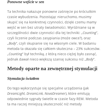
Ponowne wejście w sen
Ta technika nakazuje ponowne zaśnięcie po króciutkim
czasie wybudzenia. Pozostając nieruchomo, musimy
skupić się na konkretnej czynności, dzięki czemu mamy
wejść w sen bez utraty świadomości. Wyróżniane są w
szczególności dwie czynności dla tej techniki: „
Counting
”,
czyli liczenie podczas zasypiania (może owce?), oraz
„
Body
”, czyli skupianie się na własnym ciele. W badaniu
metoda ta okazała się całkiem skuteczna – 23% sukcesów.
„
Counting
” był techniką, z którą nieco ciężej było zasnąć,
jednak dawał nieco większą szansę sukcesu niż „
Body
”.
Metody oparte na zewnętrznej stymulacji
Stymulacja światłem
Do tego wykorzystuje się specjalne urządzenia (jak
DreamLight, DreamLink, NovaDreamer
), które emitują
odpowiednie sygnały świetle w czasie fazy REM. Metoda
ta ma raczej mniejszą skuteczność niż metody