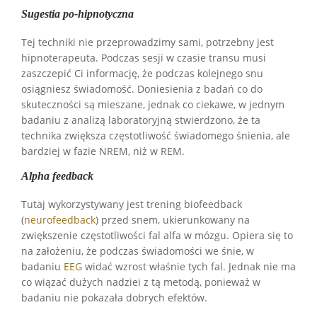
Sugestia po-hipnotyczna
Tej techniki nie przeprowadzimy sami, potrzebny jest
hipnoterapeuta. Podczas sesji w czasie transu musi
zaszczepić Ci informację, że podczas kolejnego snu
osiągniesz świadomość. Doniesienia z badań co do
skuteczności są mieszane, jednak co ciekawe, w jednym
badaniu z analizą laboratoryjną stwierdzono, że ta
technika zwiększa częstotliwość świadomego śnienia, ale
bardziej w fazie NREM, niż w REM.
Alpha feedback
Tutaj wykorzystywany jest trening biofeedback
(
neurofeedback
) przed snem, ukierunkowany na
zwiększenie częstotliwości fal alfa w mózgu. Opiera się to
na założeniu, że podczas świadomości we śnie, w
badaniu
EEG
widać wzrost właśnie tych fal. Jednak nie ma
co wiązać dużych nadziei z tą metodą, ponieważ w
badaniu nie pokazała dobrych efektów.