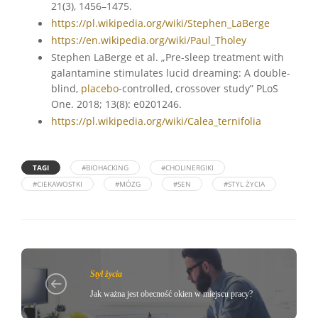
21(3), 1456–1475.
https://pl.wikipedia.org/wiki/Stephen_LaBerge
https://en.wikipedia.org/wiki/Paul_Tholey
Stephen LaBerge et al. „Pre-sleep treatment with
galantamine stimulates lucid dreaming: A double-
blind,
placebo
-controlled, crossover study” PLoS
One. 2018; 13(8): e0201246.
https://pl.wikipedia.org/wiki/Calea_ternifolia
TAGI
#BIOHACKING
#CHOLINERGIKI
#CIEKAWOSTKI
#MÓZG
#SEN
#STYL ŻYCIA
Styl życia
Jak ważna jest obecność okien w miejscu pracy?