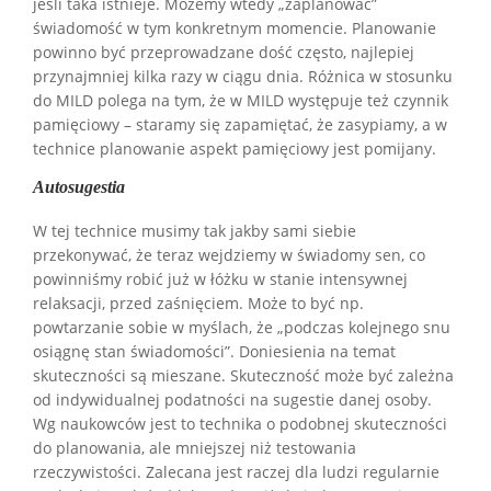
jeśli taka istnieje. Możemy wtedy „zaplanować”
świadomość w tym konkretnym momencie. Planowanie
powinno być przeprowadzane dość często, najlepiej
przynajmniej kilka razy w ciągu dnia. Różnica w stosunku
do MILD polega na tym, że w MILD występuje też czynnik
pamięciowy – staramy się zapamiętać, że zasypiamy, a w
technice planowanie aspekt pamięciowy jest pomijany.
Autosugestia
W tej technice musimy tak jakby sami siebie
przekonywać, że teraz wejdziemy w świadomy sen, co
powinniśmy robić już w łóżku w stanie intensywnej
relaksacji, przed zaśnięciem. Może to być np.
powtarzanie sobie w myślach, że „podczas kolejnego snu
osiągnę stan świadomości”. Doniesienia na temat
skuteczności są mieszane. Skuteczność może być zależna
od indywidualnej podatności na sugestie danej osoby.
Wg naukowców jest to technika o podobnej skuteczności
do planowania, ale mniejszej niż testowania
rzeczywistości. Zalecana jest raczej dla ludzi regularnie