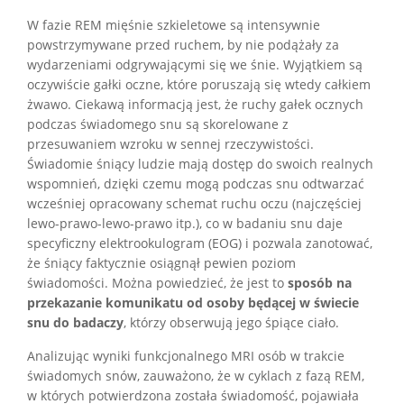
W fazie REM mięśnie szkieletowe są intensywnie
powstrzymywane przed ruchem, by nie podążały za
wydarzeniami odgrywającymi się we śnie. Wyjątkiem są
oczywiście gałki oczne, które poruszają się wtedy całkiem
żwawo. Ciekawą informacją jest, że ruchy gałek ocznych
podczas świadomego snu są skorelowane z
przesuwaniem wzroku w sennej rzeczywistości.
Świadomie śniący ludzie mają dostęp do swoich realnych
wspomnień, dzięki czemu mogą podczas snu odtwarzać
wcześniej opracowany schemat ruchu oczu (najczęściej
lewo-prawo-lewo-prawo itp.), co w badaniu snu daje
specyficzny elektrookulogram (EOG) i pozwala zanotować,
że śniący faktycznie osiągnął pewien poziom
świadomości. Można powiedzieć, że jest to
sposób na
przekazanie komunikatu od osoby będącej w świecie
snu do badaczy
, którzy obserwują jego śpiące ciało.
Analizując wyniki funkcjonalnego MRI osób w trakcie
świadomych snów, zauważono, że w cyklach z fazą REM,
w których potwierdzona została świadomość, pojawiała