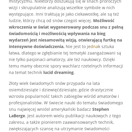
mistycyzmu. Niektórzy doszukują się w snach proroczych
wizji i skrupulatnie analizują wszelkie symbole w nich
występujące. Inni traktują je jako ciekawostkę, ale są też
ludzie, którzy chcą od snów czegoś więcej.
Możliwość
wkroczenia w świat wygenerowany podczas snu z pełną
świadomością i możliwością wpływania na bieg
wydarzeń jest niesamowitą wizją, otwierającą furtkę na
intensywne doświadczenia.
Nie jest to je
dna
k sztuka
łatwa, dlatego w zgłębianie tej tematyki zaangażowani są
nie tylko pasjonaci-amatorzy, ale też naukowcy. Dzięki
temu mamy obecnie spory wachlarz rzetelnych informacji
na temat technik
lucid dreaming
.
Złoty wiek świadomych snów przypada na lata
osiemdziesiąte i dziewięćdziesiąte, gdzie drastycznie
wzrosła popularność takich zabiegów wśród amatorów i
profesjonalistów. W świecie nauki do tematu świadomego
snu najwięcej wniósł amerykański badacz
Stephen
LaBerge
. Jest autorem wielu publikacji naukowych z tego
zakresu, a także pionierem zaawansowanych technik,
zwiększających szansę na utrzymanie świadomości