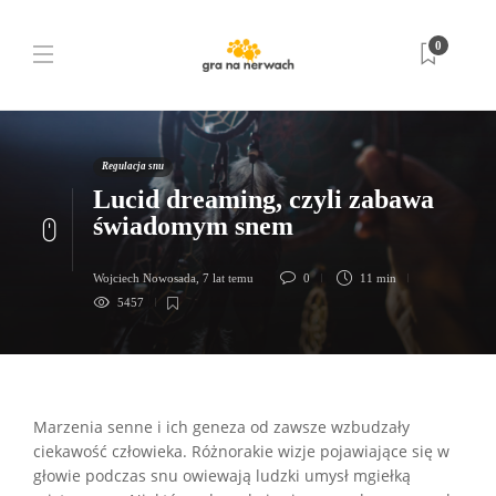
0
Regulacja snu
Lucid dreaming, czyli zabawa
świadomym snem
Wojciech Nowosada
,
7 lat temu
0
11 min
5457
Marzenia senne i ich geneza od zawsze wzbudzały
ciekawość człowieka. Różnorakie wizje pojawiające się w
głowie podczas snu owiewają ludzki umysł mgiełką