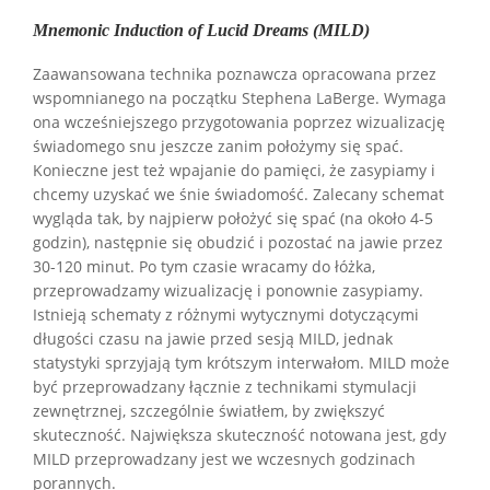
Mnemonic Induction of Lucid Dreams (MILD)
Zaawansowana technika poznawcza opracowana przez
wspomnianego na początku Stephena LaBerge. Wymaga
ona wcześniejszego przygotowania poprzez wizualizację
świadomego snu jeszcze zanim położymy się spać.
Konieczne jest też wpajanie do pamięci, że zasypiamy i
chcemy uzyskać we śnie świadomość. Zalecany schemat
wygląda tak, by najpierw położyć się spać (na około 4-5
godzin), następnie się obudzić i pozostać na jawie przez
30-120 minut. Po tym czasie wracamy do łóżka,
przeprowadzamy wizualizację i ponownie zasypiamy.
Istnieją schematy z różnymi wytycznymi dotyczącymi
długości czasu na jawie przed sesją MILD, jednak
statystyki sprzyjają tym krótszym interwałom. MILD może
być przeprowadzany łącznie z technikami stymulacji
zewnętrznej, szczególnie światłem, by zwiększyć
skuteczność. Największa skuteczność notowana jest, gdy
MILD przeprowadzany jest we wczesnych godzinach
porannych.