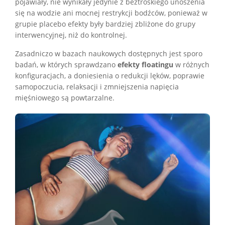
pojawiały, nie wynikały jedynie z beztroskiego unoszenia
się na wodzie ani mocnej restrykcji bodźców, ponieważ w
grupie placebo efekty były bardziej zbliżone do grupy
interwencyjnej, niż do kontrolnej.
Zasadniczo w bazach naukowych dostępnych jest sporo
badań, w których sprawdzano
efekty floatingu
w różnych
konfiguracjach, a doniesienia o redukcji lęków, poprawie
samopoczucia, relaksacji i zmniejszenia napięcia
mięśniowego są powtarzalne.