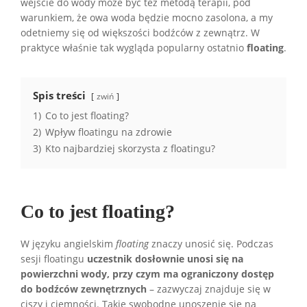
wejście do wody może być też metodą terapii, pod
warunkiem, że owa woda będzie mocno zasolona, a my
odetniemy się od większości bodźców z zewnątrz. W
praktyce właśnie tak wygląda popularny ostatnio
floating
.
Spis treści
zwiń
1)
Co to jest floating?
2)
Wpływ floatingu na zdrowie
3)
Kto najbardziej skorzysta z floatingu?
Co to jest floating?
W języku angielskim
floating
znaczy unosić się. Podczas
sesji floatingu
uczestnik dosłownie unosi się na
powierzchni wody, przy czym ma ograniczony dostęp
do bodźców zewnętrznych
– zazwyczaj znajduje się w
ciszy i ciemności. Takie swobodne unoszenie się na