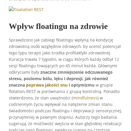
Wpływ floatingu na zdrowie
Sprawdzono jak zabiegi floatingu wpłyną na kondycję
zdrowotną osób względnie zdrowych, by ocenić potencjał
tego typu terapii jako środka profilaktyki zdrowotnej.
Kuracja trwała 7 tygodni, w ciągu których każdy odbył 12
sesji floatingu trwających po 45 minut każda. Głównymi
odkryciami były
znaczne zmniejszenie odczuwanego
stresu, poziomu bólu, lęku i depresji, jak również
znaczna
poprawa jakości snu
i optymizmu
w grupie
flotation-REST w porównaniu z grupą kontrolną. Ponadto
stwierdzono, że stan uważności (
mindfulness
) w
codziennym życiu wpływał na natężenie zmian stanu
świadomości podczas floatingu i deprywacji sensorycznej,
przynajmniej w pewnym stopniu. Autorzy tego badania
sugerują, że możliwość wejścia w stan głębokiej relaksacji
podczas sesji floatingu zwiększa szansę na częstsze