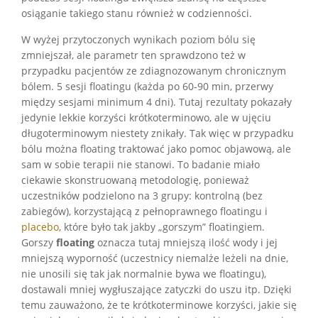
osiąganie takiego stanu również w codzienności.
W wyżej przytoczonych wynikach poziom bólu się
zmniejszał, ale parametr ten sprawdzono też w
przypadku pacjentów ze zdiagnozowanym chronicznym
bólem. 5 sesji floatingu (każda po 60-90 min, przerwy
między sesjami minimum 4 dni). Tutaj rezultaty pokazały
jedynie lekkie korzyści krótkoterminowo, ale w ujęciu
długoterminowym niestety znikały. Tak więc w przypadku
bólu można floating traktować jako pomoc objawową, ale
sam w sobie terapii nie stanowi. To badanie miało
ciekawie skonstruowaną metodologię, ponieważ
uczestników podzielono na 3 grupy: kontrolną (bez
zabiegów), korzystającą z pełnoprawnego floatingu i
placebo
, które było tak jakby „gorszym” floatingiem.
Gorszy
floating
oznacza tutaj mniejszą ilość wody i jej
mniejszą wyporność (uczestnicy niemalże leżeli na dnie,
nie unosili się tak jak normalnie bywa we floatingu),
dostawali mniej wygłuszające zatyczki do uszu itp. Dzięki
temu zauważono, że te krótkoterminowe korzyści, jakie się