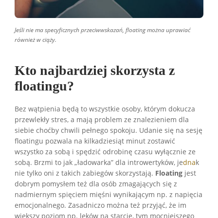
Jeśli nie ma specyficznych przeciwwskazań, floating można uprawiać
również w ciąży.
Kto najbardziej skorzysta z
floatingu?
Bez wątpienia będą to wszystkie osoby, którym dokucza
przewlekły stres, a mają problem ze znalezieniem dla
siebie choćby chwili pełnego spokoju. Udanie się na sesję
floatingu pozwala na kilkadziesiąt minut zostawić
wszystko za sobą i spędzić odrobinę czasu wyłącznie ze
sobą. Brzmi to jak „ładowarka” dla introwertyków, je
dna
k
nie tylko oni z takich zabiegów skorzystają.
Floating
jest
dobrym pomysłem też dla osób zmagających się z
nadmiernym spięciem mięśni wynikającym np. z napięcia
emocjonalnego. Zasadniczo można też przyjąć, że im
większy poziom np. lęków na starcie, tym mocniejszego