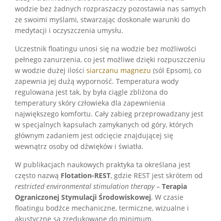
wodzie bez żadnych rozpraszaczy pozostawia nas samych
ze swoimi myślami, stwarzając doskonałe warunki do
medytacji i oczyszczenia umysłu.
Uczestnik floatingu unosi się na wodzie bez możliwości
pełnego zanurzenia, co jest możliwe dzięki rozpuszczeniu
w wodzie dużej ilości
siarczanu magnezu
(sól Epsom), co
zapewnia jej dużą wyporność. Temperatura wody
regulowana jest tak, by była ciągle zbliżona do
temperatury skóry człowieka dla zapewnienia
największego komfortu. Cały zabieg przeprowadzany jest
w specjalnych kapsułach zamykanych od góry, których
głównym zadaniem jest odcięcie znajdującej się
wewnątrz osoby od dźwięków i światła.
W publikacjach naukowych praktyka ta określana jest
często nazwą
Flotation-REST
, gdzie REST jest skrótem od
restricted environmental stimulation therapy
–
Terapia
Ograniczonej Stymulacji Środowiskowej
. W czasie
floatingu bodźce mechaniczne, termiczne, wizualne i
akustyczne są zredukowane do minimum.