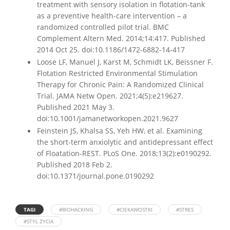
treatment with sensory isolation in flotation-tank
as a preventive health-care intervention – a
randomized controlled pilot trial. BMC
Complement Altern Med. 2014;14:417. Published
2014 Oct 25. doi:10.1186/1472-6882-14-417
Loose LF, Manuel J, Karst M, Schmidt LK, Beissner F.
Flotation Restricted Environmental Stimulation
Therapy for Chronic Pain: A Randomized Clinical
Trial. JAMA Netw Open. 2021;4(5):e219627.
Published 2021 May 3.
doi:10.1001/jamanetworkopen.2021.9627
Feinstein JS, Khalsa SS, Yeh HW, et al. Examining
the short-term anxiolytic and antidepressant effect
of Floatation-REST. PLoS One. 2018;13(2):e0190292.
Published 2018 Feb 2.
doi:10.1371/journal.pone.0190292
TAGI
#BIOHACKING
#CIEKAWOSTKI
#STRES
#STYL ŻYCIA