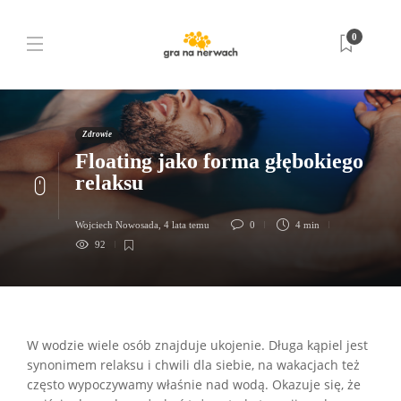
0
Zdrowie
Floating jako forma głębokiego
relaksu
Wojciech Nowosada
,
4 lata temu
0
4 min
92
W wodzie wiele osób znajduje ukojenie. Długa kąpiel jest
synonimem relaksu i chwili dla siebie, na wakacjach też
często wypoczywamy właśnie nad wodą. Okazuje się, że