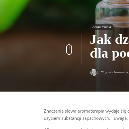
Aromaterapia
Jak dz
dla po
Wojciech Nowosada
Znaczenie słowa aromaterapia wydaje się oc
użyciem substancji zapachowych. I uwaga, 