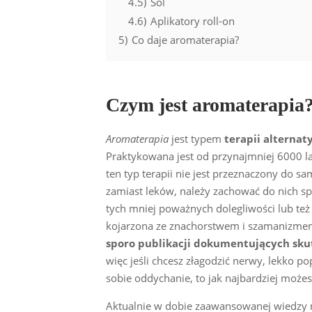
4.5)
Sól
4.6)
Aplikatory roll-on
5)
Co daje aromaterapia?
Czym jest aromaterapia
Aromaterapia
jest typem
terapii alternat
Praktykowana jest od przynajmniej 6000 lat,
ten typ terapii nie jest przeznaczony do sa
zamiast leków, należy zachować do nich sp
tych mniej poważnych dolegliwości lub też
kojarzona ze znachorstwem i szamanizmem
sporo publikacji dokumentujących skut
więc jeśli chcesz złagodzić nerwy, lekko po
sobie oddychanie, to jak najbardziej może
Aktualnie w dobie zaawansowanej wiedzy