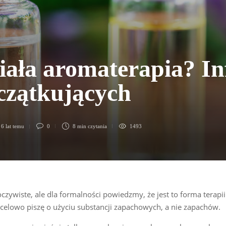
iała aromaterapia? I
czątkujących
,
6 lat temu
0
8 min
czytania
1493
zywiste, ale dla formalności powiedzmy, że jest to forma terapii
celowo piszę o użyciu substancji zapachowych, a nie zapachów.