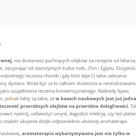
?
ywnej
, nie dostaniesz pachnących olejków na recepcie od lekarza
 zaczynając od starożytnych kultur Indii, Chin i Egiptu. Oczywiśc
modzielnego leczenia chorób i gdy ktoś daje Ci takie zalecenia
ory dystans. Może być za to całkiem skuteczna w neutralizowani
 jako uzupełnienie leczenia konwencjonalnego. Niekiedy bywa
, je
dna
k fakty są takie, że
w bazach naukowych jest już jedn
eczność przeróżnych olejków na przeróżne dolegliwości
. Ta
prawić nastrój, odświeżyć umysł, złagodzić infekcję, czy też ułatwi
sz znaleźć ukojenie dzięki odpowiednio ułożonej aromaterapii.
 naukowej,
aromaterapia wykorzystywana jest nie tylko w