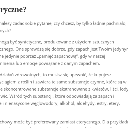
eryczne?
ależy zadać sobie pytanie, czy chcesz, by tylko ładnie pachniało,
tnych?
mogą być syntetyczne, produkowane z użyciem sztucznych
gicznego. One sprawdzą się dobrze, gdy zapach jest Twoim jedyn
e jedynie poprzez „pamięć zapachową”, gdy w naszej
nienia lub emocje powiązane z danym zapachem.
 działań zdrowotnych, to musisz się upewnić, że kupujesz
wyciągiem z roślin i zawiera te same substancje czynne, które są w
ce skoncentrowane substancje ekstrahowane z kwiatów, liści, łody
wic. Wśród tych substancji, które odpowiadają za zapach i
 i nienasycone węglowodory, alkohol, aldehydy, estry, etery,
pachowy może być preferowany zamiast eterycznego. Dla przykład