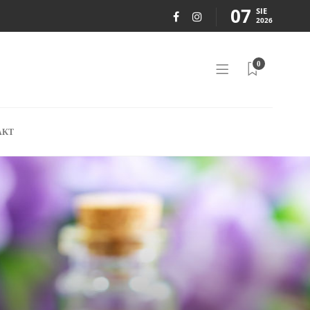
07
SIE
2026
0
AKT