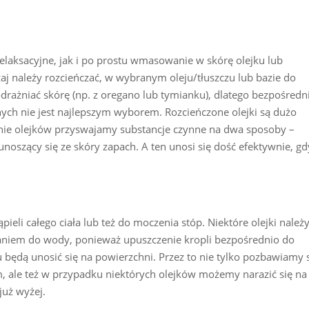
laksacyjne, jak i po prostu wmasowanie w skórę olejku lub
czaj należy rozcieńczać, w wybranym oleju/tłuszczu lub bazie do
rażniać skórę (np. z oregano lub tymianku), dlatego bezpośredn
ch nie jest najlepszym wyborem. Rozcieńczone olejki są dużo
anie olejków przyswajamy substancje czynne na dwa sposoby –
unoszący się ze skóry zapach. A ten unosi się dość efektywnie, gd
ieli całego ciała lub też do moczenia stóp. Niektóre olejki należ
aniem do wody, ponieważ upuszczenie kropli bezpośrednio do
ędą unosić się na powierzchni. Przez to nie tylko pozbawiamy 
em, ale też w przypadku niektórych olejków możemy narazić się na
uż wyżej.