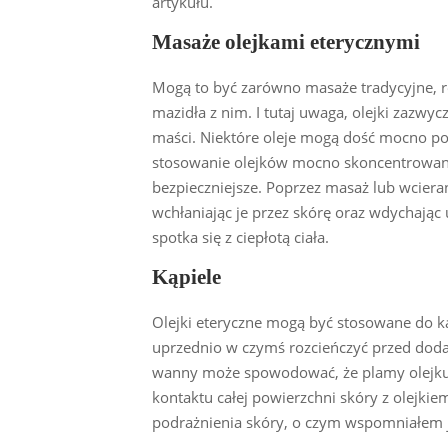
artykułu.
Masaże olejkami eterycznymi
Mogą to być zarówno masaże tradycyjne, re
mazidła z nim. I tutaj uwaga, olejki zazwy
maści. Niektóre oleje mogą dość mocno pod
stosowanie olejków mocno skoncentrowany
bezpieczniejsze. Poprzez masaż lub wcier
wchłaniając je przez skórę oraz wdychając 
spotka się z ciepłotą ciała.
Kąpiele
Olejki eteryczne mogą być stosowane do kąp
uprzednio w czymś rozcieńczyć przed dod
wanny może spowodować, że plamy olejku b
kontaktu całej powierzchni skóry z olejki
podrażnienia skóry, o czym wspomniałem j