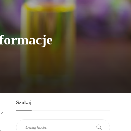
nformacje
Szukaj
 z