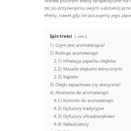
Wbrew pozorom efekty terapeutyczne nie 
też po przyswojeniu owych substancji prze
efekty, nawet gdy nie poczujemy jego zapa
Spis treści
zwiń
1)
Czym jest aromaterapia?
2)
Rodzaje aromaterapii
2.1)
Inhalacja zapachu olejków
2.2)
Masaże olejkami eterycznymi
2.3)
Kąpiele
3)
Olejki zapachowe czy eteryczne?
4)
Akcesoria do aromaterapii
4.1)
Kominki do aromaterapii
4.2)
Dyfuzory tradycyjne
4.3)
Dyfuzory ultradźwiękowe
4.4)
Nebulizatory