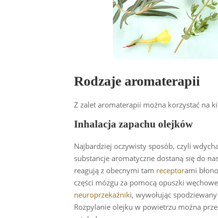
Rodzaje aromaterapii
Z zalet aromaterapii można korzystać na k
Inhalacja zapachu olejków
Najbardziej oczywisty sposób, czyli wdyc
substancje aromatyczne dostaną się do nasz
reagują z obecnymi tam
receptor
ami błono
części mózgu za pomocą opuszki węchowej
neuroprzekaźnik
i, wywołując spodziewany 
Rozpylanie olejku w powietrzu można prze