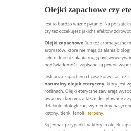
Olejki zapachowe czy et
Jest to bardzo ważne pytanie. Na początek n
czy też oczekujesz jakichś efektów zdrowo
Olejki zapachowe
(lub też aromatyczne) 
aromatów, które nie mają działania biolo
celem. Inne działania mogą być wywoływan
podświadomości zapisane są pewne wspom
Jeśli poza zapachem chcesz korzystać też z
naturalny olejek eteryczny
, który jest 
roślinach. Olejki eteryczne zawierają wyso
owoców i korzeni, a także destylowane z ży
działanie biologiczne, wymienimy nasycone
ketony, tlenki fenoli i
terpeny
.
Są jednak przypadki, w których olejek za