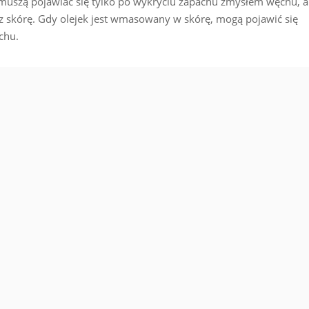
muszą pojawiać się tylko po wykryciu zapachu zmysłem węchu, a
z skórę. Gdy olejek jest wmasowany w skórę, mogą pojawić się
chu.